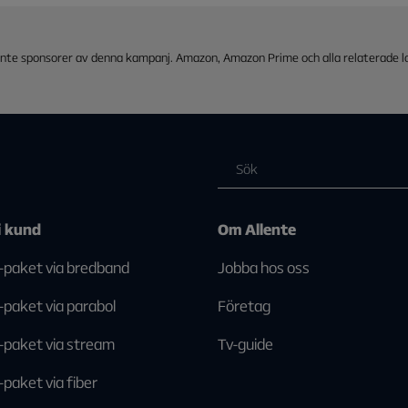
 möjlighet att byta och växla mellan dina valbara tjänster en g
. När du bytt till Prime går du till avsnittet "Aktivera dina str
a på Aktivera. Följ sedan instruktionerna.
r inte sponsorer av denna kampanj. Amazon, Amazon Prime och alla relaterade 
i kund
Om Allente
-paket via bredband
Jobba hos oss
-paket via parabol
Företag
-paket via stream
Tv-guide
-paket via fiber