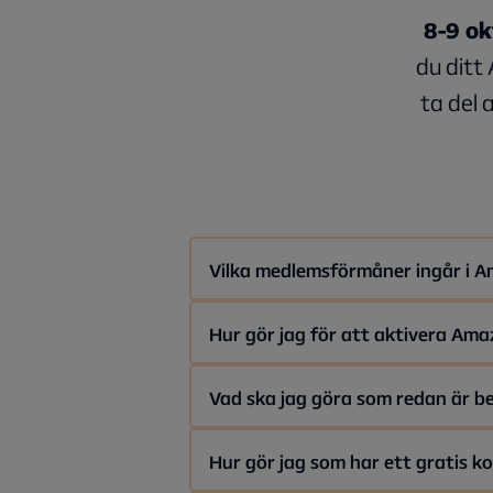
8-9 ok
du ditt
ta del 
Vilka medlemsförmåner ingår i 
Med Amazon Prime får du tillgång til
Hur gör jag för att aktivera Am
a visar man exklusiva matcher från
svenska serier och program såsom 
Gå in på Min sida. Under avsnittet "A
Vad ska jag göra som redan är b
för dig som älskar att upptäcka nytt 
Aktivera. Följ sedan instruktionerna
av dina valbara streamingtjänster t
För att kunna aktivera Amazon Prime
Hur gör jag som har ett gratis k
Ett medlemsskap hos Amazon Pri
Prime eller via en annan operatör. 