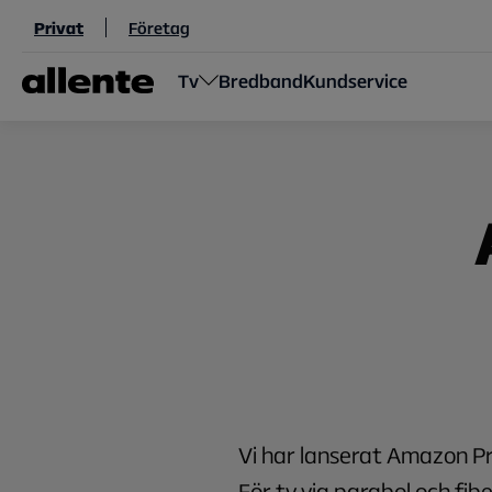
Hoppa till huvudinnehåll
Privat
Företag
Tv
Bredband
Kundservice
Vi har lanserat Amazon Pr
För tv via parabol och fibe