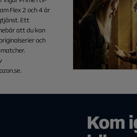
am Flex 2 och 4 är
tjänst. Ett
nebär att du kan
originalserier och
-matcher.
v
zon.se.
Kom i