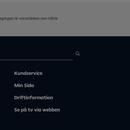
ång per månad. Det gör du på Min
eamingtjänster". Leta upp Prime i
logotyper är varumärken som tillhör
Kundservice
Min Sida
Driftinformation
Se på tv via webben