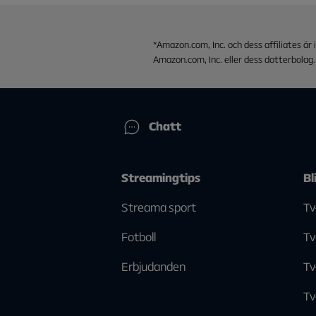
Du som har Stream Flex 2 eller 4 har
sida, under avsnittet ”Tv-abonnemang”
listan av streamingtjänster och klick
Amazon.com, Inc. och dess affiliates ä
Amazon.com, Inc. eller dess dotterbolag.
Chatt
Streamingtips
Bl
Streama sport
Tv
Fotboll
Tv
Erbjudanden
Tv
Tv