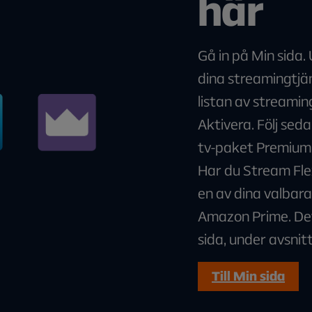
här
Gå in på Min sida.
dina streamingtjän
listan av streamin
Aktivera. Följ sed
tv-paket Premium 
Har du Stream Flex
en av dina valbara
Amazon Prime. Det
sida, under avsni
Till Min sida