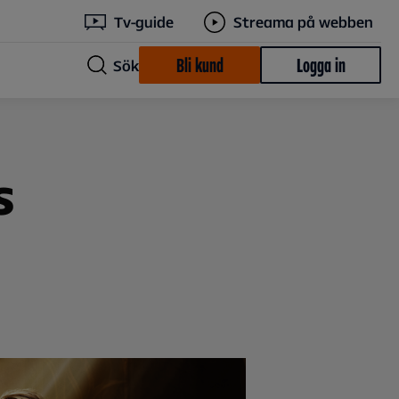
Tv-guide
Streama på webben
Bli kund
Logga in
Sök
s