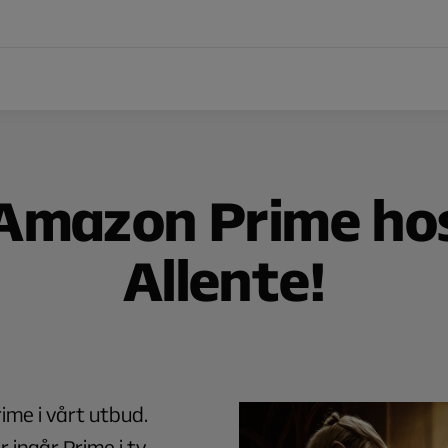
Amazon Prime ho
Allente!
ime i vårt utbud.
r ingår Prime i tv-