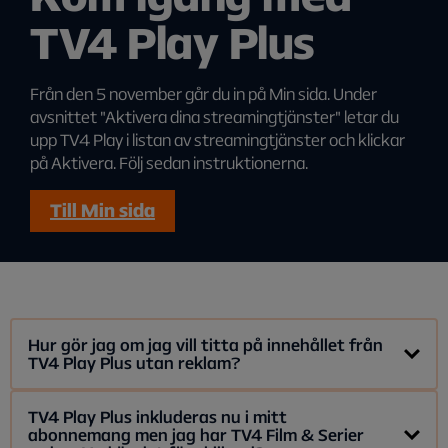
TV4 Play Plus
Från den 5 november går du in på Min sida. Under
avsnittet "Aktivera dina streamingtjänster" letar du
upp TV4 Play i listan av streamingtjänster och klickar
på Aktivera. Följ sedan instruktionerna.
Till Min sida
Hur gör jag om jag vill titta på innehållet från
TV4 Play Plus utan reklam?
Vill du kunna streama filmerna och serierna på TV4 Play
TV4 Play Plus inkluderas nu i mitt
abonnemang men jag har TV4 Film & Serier
utan reklam kan du addera tillvalspaketet TV4 Film & Serier