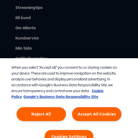
Streamingtips
Bli kund
Om Allente
Kundservice
Min Sida
Driftinformation
When you select “Accept all,” you consent to us storing cookies on
Se på tv via webben
your device. These are used to improve navigation on the website,
analyze user behavior, and display personalized advertising. In
accordance with Google's Business Data Responsibility Site, we
ensure transparency and control over your data.
Cookie
Policy
Google’s Business Data Responsibility Site
Reject All
Accept All Cookies
Personuppgifter
Cookies
Cookies Settings
Cookies Settings