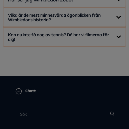
den 29 juni och pågår till söndagen den 12 juli.
Du ser alla matcher från Wimbledon med ett tv-paket med
Vilka är de mest minnesvärda ögonblicken från
Wimbledons historia?
HBO Max Basic
och
HBO Max Sport
som tillval.
Semifinaler och finaler i Wimbledon ser du även på kanalerna
Djokovic vs. Federer 2019:
Kan du inte få nog av tennis? Då har vi filmerna för
Kanal 5
och
Kanal 9
som båda ingår i alla Allentes paket.
dig!
Du streamar kanalerna direkt i Allente-appen.
Novak Djokovics och Roger Federers episk final 2019 är ett
av de mest minnesvärda ögonblicken. Sådana matcher
sätter standarden och pressen på spelarna att leverera på
Film
Streamingtjänst
högsta nivå.
Wimbledon (2004)
Viaplay (hyrfilm)
Björkman och Borgs episka matcher på 1980-talet:
McEnroe (2022)
Viaplay (hyrfilm)
Björn Borgs femte raka Wimbledon-titel 1980, där han
Chatt
besegrade John McEnroe i en dramatisk femsetare som
ofta betraktas som en av de bästa matcherna genom
Nasty (2024)
Max
tiderna. Detta ögonblick cementerade Borgs plats som en
av tennisens största legender.
Borg vs. McEnroe (2017)
Viaplay
Federers och Nadals final 2008: