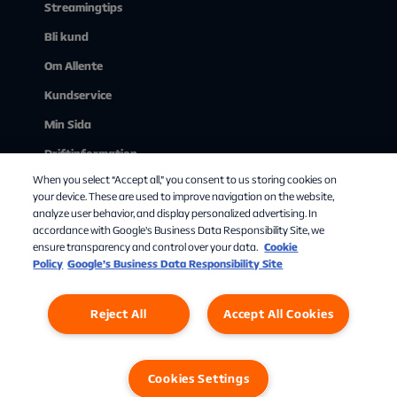
King Richard (2021)
Max
Streamingtips
Roger Federer och Rafael Nadals final 2008 kallas ofta "The
Bli kund
Final Set (2020)
Viaplay (hyrfilm)
Greatest Match Ever Played". Nadal vann efter fem set och
nästan fem timmars spel i en match som slutade i
Om Allente
skymningen. Denna final anses som en av de mest ikoniska
Battle of the Sexes (2017)
Viaplay (hyrfilm)
Kundservice
och spännande i sportens historia.
Min Sida
Martina Navratilovas dominans:
Driftinformation
Martina Navratilova vann sin nionde Wimbledon-titel 1990,
When you select “Accept all,” you consent to us storing cookies on
Se på tv via webben
vilket är rekord för flest singeltitlar av en kvinna i
your device. These are used to improve navigation on the website,
turneringens historia. Hennes dominans på gräset och
analyze user behavior, and display personalized advertising. In
accordance with Google's Business Data Responsibility Site, we
hennes fysiska spelstil inspirerade generationer av spelare.
ensure transparency and control over your data.
Cookie
Policy
Google’s Business Data Responsibility Site
Andy Murrays historiska seger 2013:
Andy Murray blev den första brittiska man att vinna
Reject All
Accept All Cookies
Personuppgifter
Cookies
Cookies Settings
Wimbledon sedan Fred Perry 1936 när han besegrade
Novak Djokovic i finalen 2013. Murrays seger firades av en
hel nation och markerade ett historiskt ögonblick för
Cookies Settings
brittisk tennis.