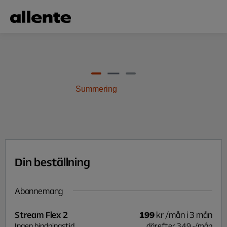
Hoppa till huvudinnehåll
Summering
Din beställning
Abonnemang
Stream Flex 2
199
kr
/mån i 3 mån
Ingen bindningstid
därefter
349
,-
/
mån