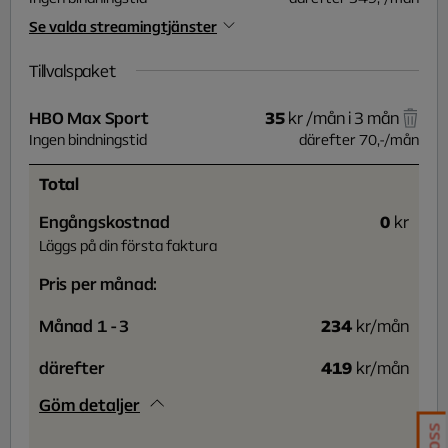
Se valda streamingtjänster
Tillvalspaket
HBO Max Sport
35
kr
/mån i 3 mån
Ingen bindningstid
därefter
70
,-
/
mån
Total
Engångskostnad
0
kr
Läggs på din första faktura
Pris per månad
:
Månad 1 - 3
234
kr
/mån
därefter
419
kr
/mån
Göm detaljer