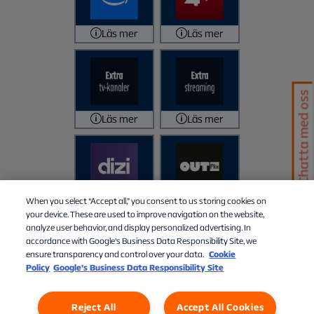
Läs mer
Läs mer
Chatta med oss
Läs mer
Läs mer
When you select “Accept all,” you consent to us storing cookies on
Läs mer
Läs mer
your device. These are used to improve navigation on the website,
analyze user behavior, and display personalized advertising. In
accordance with Google's Business Data Responsibility Site, we
ensure transparency and control over your data.
Cookie
Policy
Google’s Business Data Responsibility Site
Reject All
Accept All Cookies
Personuppgifter
Cookies
Cookies Settings