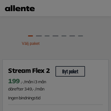
Hoppa till huvudinnehåll
Välj paket
Stream Flex 2
Byt paket
199
,- /mån i 3 mån
därefter
349
,- /mån
Ingen bindningstid