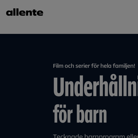
Hoppa till huvudinnehåll
Film och serier för hela familjen!
Underhålln
för barn
Tecknade barnprogram elle