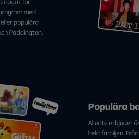
id något för
rnprogram med
 eller populära
och Paddington.
Populära ba
Allente erbjuder ä
hela familjen. Frå