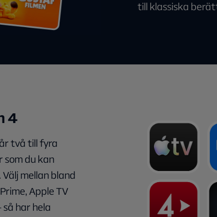
till klassiska berät
h 4
 två till fyra
r som du kan
 Välj mellan bland
Prime, Apple TV
– så har hela