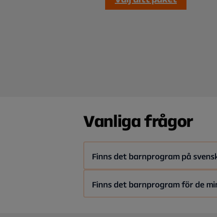
Vanliga frågor
Finns det barnprogram på svens
Ja. Det finns ett stort utbud med 
Finns det barnprogram för de mi
Låt ditt barn se svenska barn-tv ser
Ja, det finns ett stort utbud av bar
Barnkanalen-serier till filmerna om M