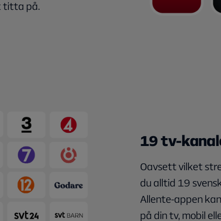
 titta på.
19 tv-kanale
Oavsett vilket str
du alltid 19 svens
Allente-appen ka
på din tv, mobil ell