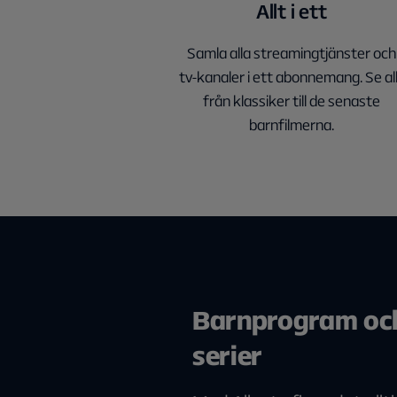
Allt i ett
Samla alla streamingtjänster och
tv-kanaler i ett abonnemang. Se al
från klassiker till de senaste
barnfilmerna.
Barnprogram oc
serier