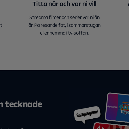
Titta när och var ni vill
Streama filmer och serier var ni än
lt
är. På resande fot, i sommarstugan
eller hemma i tv-soffan.
h tecknade