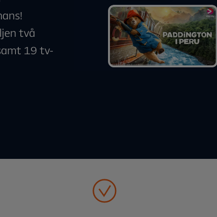
mans!
ljen två
samt 19 tv-