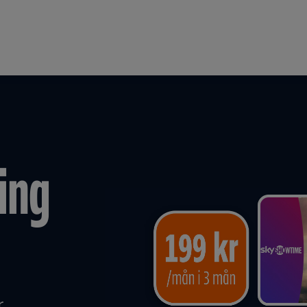
ing
r