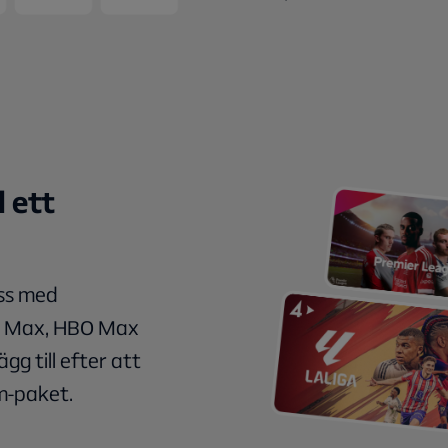
 ett
ass med
rt Max, HBO Max
gg till efter att
am-paket.