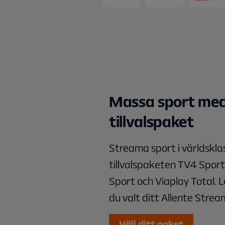
Massa sport med
tillvalspaket
Streama sport i världskl
tillvalspaketen TV4 Spo
Sport och Viaplay Total. Lä
du valt ditt Allente Stre
Välj ditt paket