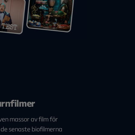
rnfilmer
ven massor av film för
n de senaste biofilmerna