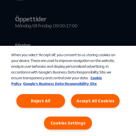
Öppettider
Måndag till fredag: 09:00-17:00
Företag
When you select “Accept all,” you consent to us storing cookies on
Kontakta oss
your device. These are used to improve navigation on the website,
Visa tv i offentlig miljö
analyze user behavior, and display personalized advertising. In
accordance with Google's Business Data Responsibility Site, we
Teknisk information
ensure transparency and control over your data.
Cookie
Policy
Google’s Business Data Responsibility Site
Våra samarbetspartners
Reject All
Accept All Cookies
Personuppgifter
Cookies
Cookies Settings
Cookies Settings