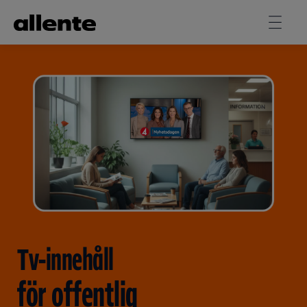
Hoppa till huvudinnehåll
Tv-innehåll
för offentlig