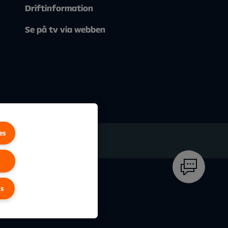
Driftinformation
Se på tv via webben
es
gs