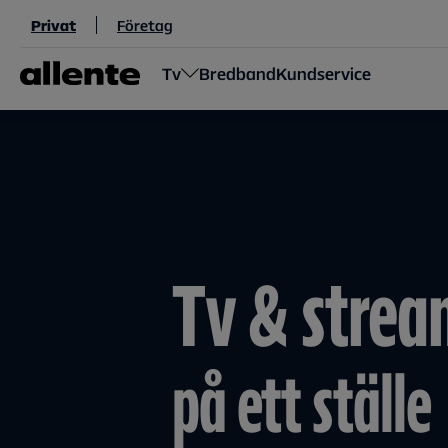
Hoppa till huvudinnehåll
Privat
Företag
Tv
Bredband
Kundservice
Tv & strea
på ett ställe