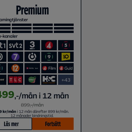
Premium
amingtjänster
v-kanaler
+43
499
,-/mån i 12 mån
899
,-/
mån
9 kr/mån
i 12 mån därefter 899 kr/mån.
12 månader bindningstid.
Läs mer
Fortsätt