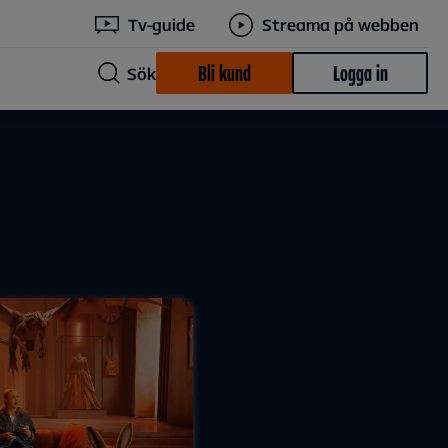
Tv-guide
Streama på webben
Bli kund
Logga in
Sök