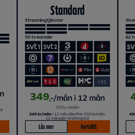
Standard
Streamingtjänster
Stre
50
tv-kanaler
62
t
+31
ån
349
,-/mån i 12 mån
559
,-/
mån
49
349 kr/mån
i 12 mån därefter 559 kr/mån.
49
12 månader bindningstid.
Läs mer
Fortsätt