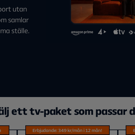
sport utan
som samlar
mma ställe.
älj ett tv-paket som passar d
n
Erbjudande: 349 kr/mån i 12 mån!