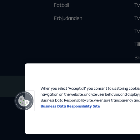
Fotboll
Tv
Erbjudanden
Tv
Tv
Ti
Br
When you select “Accept all,” you consent to us storing cookie
navigation on the website, analyze user behavior, and display
Business Data Responsibility Site, we ensure transparency and
Business Data Responsibility Site