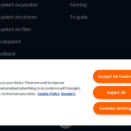
-paket via parabol
Företag
-paket via stream
Tv-guide
-paket via fiber
llvalspaket
edband
Accept All Cooki
Facebook
Instagram
Linkedin
s on your device. These are used to improve
 personalized advertising. In accordance with Google's
Reject All
 control over your data.
Cookie Policy
Google’s
Personuppgifter
Cookies
Cookies Settings
Cookies Settin