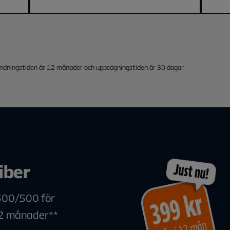
indningstiden är 12 månader och uppsägningstiden är 30 dagar.
iber
 500/500 för
12 månader**