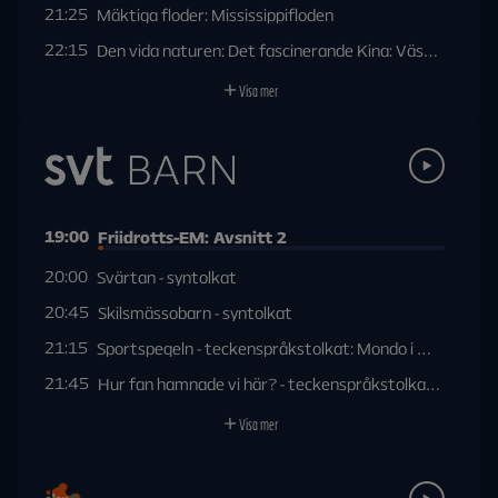
21:25
Mäktiga floder: Mississippifloden
22:15
Den vida naturen: Det fascinerande Kina: Västra Kina
Visa mer
19:00
Friidrotts-EM: Avsnitt 2
20:00
Svärtan - syntolkat
20:45
Skilsmässobarn - syntolkat
21:15
Sportspegeln - teckenspråkstolkat: Mondo i Monaco
21:45
Hur fan hamnade vi här? - teckenspråkstolkat: Genera
Visa mer