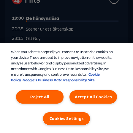
19:00
De hänsynslösa
20:35
Scener ur ett äktenskap
23:15
Old Guy
Visa mer
When you select “Accept all,” you consent to us storing cookies on
your device. These are used to improve navigation on the website,
analyze user behavior, and display personalized advertising. In
accordance with Google's Business Data Responsibility Site, we
ensure transparency and control over your data.
Cookie
Policy
Google’s Business Data Responsibility Site
18:25
Vuxna människor
Reject All
Accept All Cookies
19:10
Hamilton
19:55
Jägarna: Avsnitt 1
20:40
Nattryttarna: Avsnitt 2
Cookies Settings
21:20
Jack