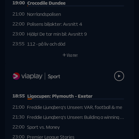
19:00
Crocodile Dundee
21:00
Norrlandspolisen
22:00
Polisens biljakter: Avsnitt 4
23:00
Hjälp! De tar min bil: Avsnitt 9
23:55
112 - på liv och död
Visa mer
18:55
Ligacupen: Plymouth - Exeter
21:00
Freddie Ljungberg's Unseen: VAR, football & me
21:30
Freddie Ljungberg's Unseen: Building a winning team
22:00
Sport vs. Money
23:00
Premier League Stories