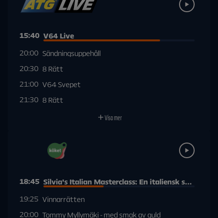
15:40
V64 Live
20:00
Sändningsuppehåll
20:30
8 Rätt
21:00
V64 Svepet
21:30
8 Rätt
Visa mer
18:45
Silvia's Italian Masterclass: En italiensk söndagsfi
19:25
Vinnarrätten
20:00
Tommy Myllymäki - med smak av guld