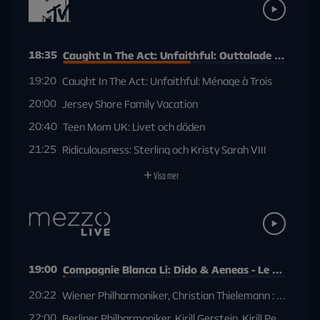
18:35
Caught In The Act: Unfaithful: Outtalade förvänt
19:20
Caught In The Act: Unfaithful: Ménage à Trois
20:00
Jersey Shore Family Vacation
20:40
Teen Mom UK: Livet och döden
21:25
Ridiculousness: Sterling och Kristy Sarah VIII
Visa mer
19:00
Compagnie Blanca Li: Dido & Aeneas - Le Temps d'
20:22
Wiener Philharmoniker, Christian Thielemann : Brahms,
22:00
Berliner Philharmoniker, Kirill Gerstein, Kirill Petrenko