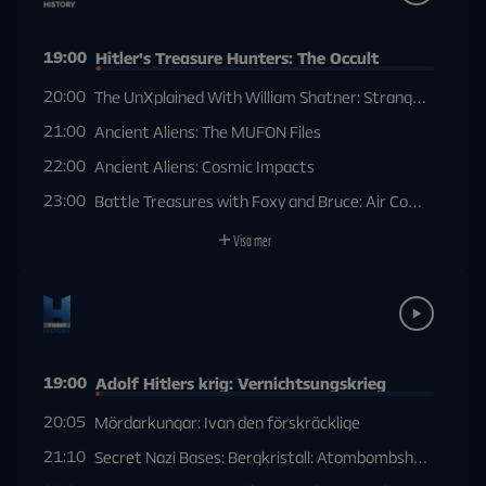
19:00
Hitler's Treasure Hunters: The Occult
20:00
The UnXplained With William Shatner: Strange Tales F
21:00
Ancient Aliens: The MUFON Files
22:00
Ancient Aliens: Cosmic Impacts
23:00
Battle Treasures with Foxy and Bruce: Air Combat Hon
Visa mer
19:00
Adolf Hitlers krig: Vernichtsungskrieg
20:05
Mördarkungar: Ivan den förskräcklige
21:10
Secret Nazi Bases: Bergkristall: Atombombshotet