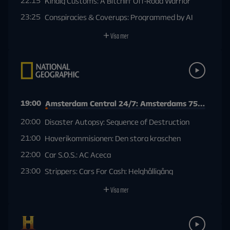
22:15
Kindig Customs: A Bitchin' Off-Road Warrior
23:25
Conspiracies & Coverups: Programmed by AI
Visa mer
19:00
Amsterdam Central 24/7: Amsterdams 750-årsjub
20:00
Disaster Autopsy: Sequence of Destruction
21:00
Haverikommisionen: Den stora kraschen
22:00
Car S.O.S.: AC Aceca
23:00
Strippers: Cars For Cash: Helghålligång
Visa mer