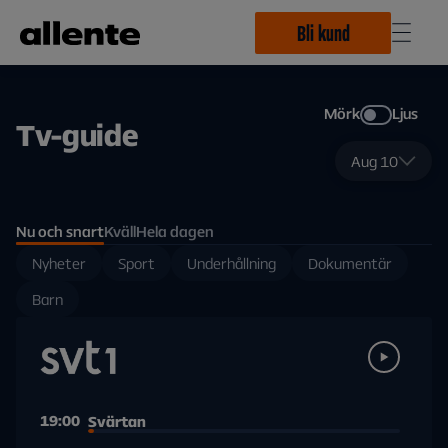
Hoppa till huvudinnehåll
Bli kund
Mörk
Ljus
Tv-guide
Aug 10
Nu och snart
Kväll
Hela dagen
Nyheter
Sport
Underhållning
Dokumentär
Barn
19:00
Svärtan