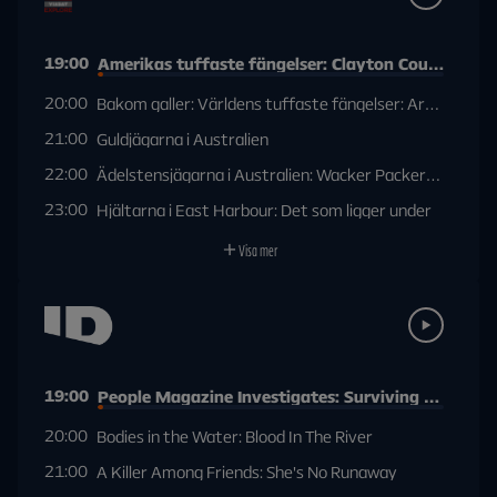
19:00
Amerikas tuffaste fängelser: Clayton County, Geo
20:00
Bakom galler: Världens tuffaste fängelser: Armavir Pri
21:00
Guldjägarna i Australien
22:00
Ädelstensjägarna i Australien: Wacker Packer-stress
23:00
Hjältarna i East Harbour: Det som ligger under
Visa mer
19:00
People Magazine Investigates: Surviving A Serial K
20:00
Bodies in the Water: Blood In The River
21:00
A Killer Among Friends: She's No Runaway