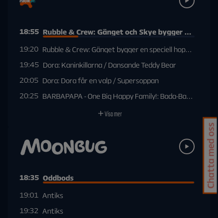
18:55
Rubble & Crew: Gänget och Skye bygger en fjällst
19:20
Rubble & Crew: Gänget bygger en speciell hoppbräda t
19:45
Dora: Kaninkillarna / Dansande Teddy Bear
20:05
Dora: Dora får en valp / Supersoppan
20:25
BARBAPAPA - One Big Happy Family!: Bada-Bam / Barb
Visa mer
Chatta med oss
18:35
Oddbods
19:01
Antiks
19:32
Antiks