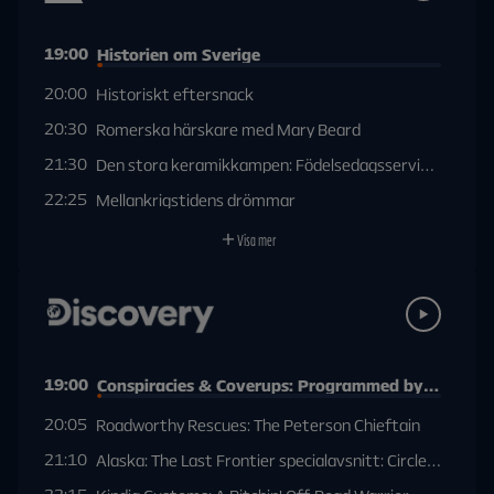
19:00
Historien om Sverige
20:00
Historiskt eftersnack
20:30
Romerska härskare med Mary Beard
21:30
Den stora keramikkampen: Födelsedagsservis och hand
22:25
Mellankrigstidens drömmar
Visa mer
19:00
Conspiracies & Coverups: Programmed by AI
20:05
Roadworthy Rescues: The Peterson Chieftain
21:10
Alaska: The Last Frontier specialavsnitt: Circle Of Life