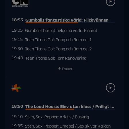
18:55
Gumballs fantastiska värld: Flickvännen
19:05
Gumballs härligt helgalna värld: Finmat
19:15
Teen Titans Go!: Pang och Bom del 1
19:30
Teen Titans Go!: Pang och Bom del 2
19:40
Teen Titans Go!: Torn Renovering
Visa mer
18:50
The Loud House: Elev utan klass / Prilligt bilbyte
19:10
Sten, Sax, Papper: Arktis / Buskrig
19:35
Sten, Sax, Papper: Limepaj / Sex skivor Kalkon