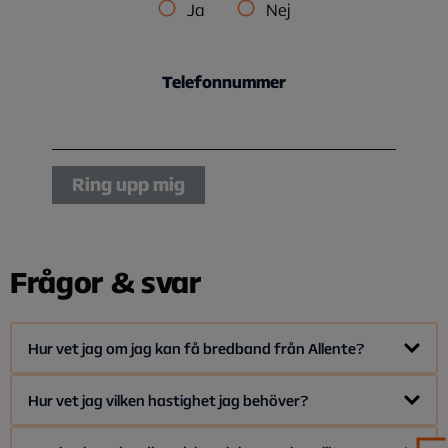
Ja
Nej
Telefonnummer
Ring upp mig
Frågor & svar
Hur vet jag om jag kan få bredband från Allente?
Här kan du snabbt ta reda om du kan få bredband från oss.
Hur vet jag vilken hastighet jag behöver?
Alla hushåll med tillgång till det öppna fiberstadsnätet ska
kunna få bredband från Allente.