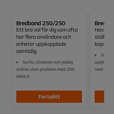
Bredband 250/250
Bredba
Ett bra val för dig som ofta
Hastighe
har flera användare och
ställer 
enheter uppkopplade
kapacite
samtidig.
Surfa 
Surfa, streama och jobba
uppkoppl
online utan problem med 250
med 500 
Mbit/s
Fortsätt