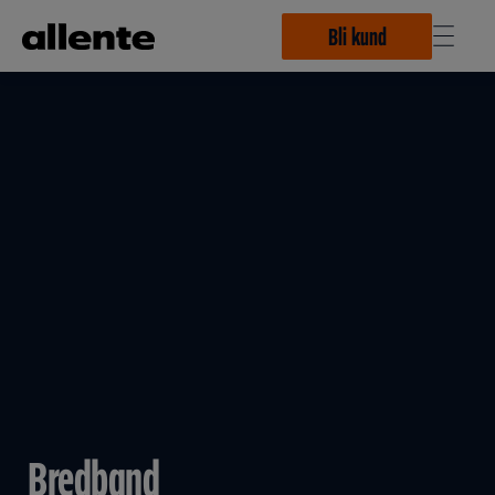
Hoppa till huvudinnehåll
Bli kund
Bredband