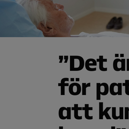
”Det ä
för pa
att ku