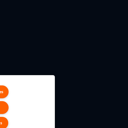
es
gs