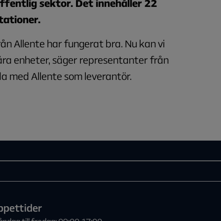
fentlig sektor. Det innehåller 22
tationer.
ån Allente har fungerat bra. Nu kan vi
åra enheter, säger representanter från
da med Allente som leverantör.
ppettider