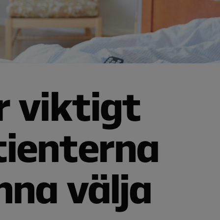
r viktigt
tienterna
nna välja