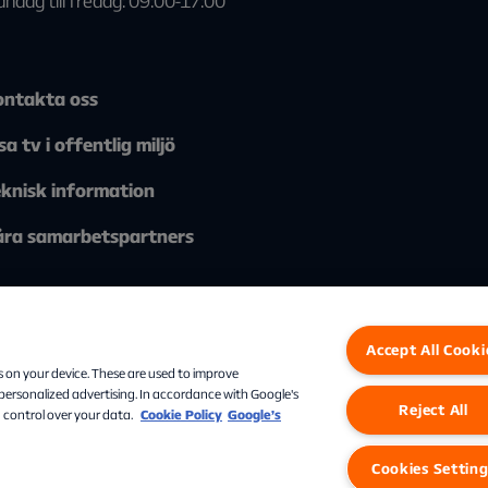
ndag till fredag: 09:00-17:00
ntakta oss
sa tv i offentlig miljö
knisk information
ra samarbetspartners
Accept All Cooki
s on your device. These are used to improve
 personalized advertising. In accordance with Google's
Reject All
 control over your data.
Cookie Policy
Google’s
Personuppgifter
Cookies
Cookies Settings
Cookies Settin