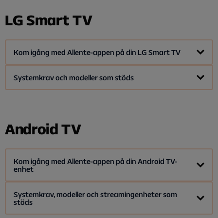
LG Smart TV
Kom igång med Allente-appen på din LG Smart TV
Allente-appen finns att ladda ned från LG Content Store,
Systemkrav och modeller som stöds
där du även hittar en andra streamingappar för
nedladdning.
Gäller modeller med operativsystem: webOSTV 4.0, 4.5, 5.0,
6.0, 7.0/22 eller 23
Android TV
LG Smart TV-modeller från år 2018
Kom igång med Allente-appen på din Android TV-
enhet
Allente-appen finns att ladda ned från Google Play Butik, där
Systemkrav, modeller och streamingenheter som
stöds
du även hittar en andra streamingappar för nedladdning.