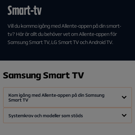
Smart-tv
Vill du komma igång med Allente-appen på din smart-
tv? Här är allt du behöver vet om Allente-appen för
Samsung Smart TV, LG Smart TV och Android TV.
Samsung Smart TV
Kom igång med Allente-appen på din Samsung
Smart TV
Allente-appen finns att ladda ned från Samsung Smart Hub,
Systemkrav och modeller som stöds
där du även hittar en andra streamingappar för
nedladdning.
Samsung Smart TV-modeller från år 2018