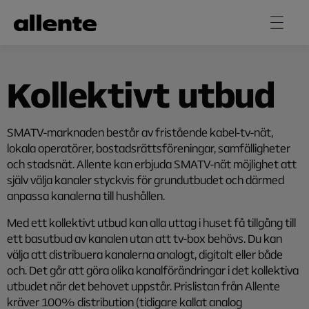
Hoppa till huvudinnehåll
Kollektivt utbud
SMATV-marknaden består av fristående kabel-tv-nät,
lokala operatörer, bostadsrättsföreningar, samfälligheter
och stadsnät. Allente kan erbjuda SMATV-nät möjlighet att
själv välja kanaler styckvis för grundutbudet och därmed
anpassa kanalerna till hushållen.
Med ett kollektivt utbud kan alla uttag i huset få tillgång till
ett basutbud av kanalen utan att tv-box behövs. Du kan
välja att distribuera kanalerna analogt, digitalt eller både
och. Det går att göra olika kanalförändringar i det kollektiva
utbudet när det behovet uppstår. Prislistan från Allente
kräver 100% distribution (tidigare kallat analog