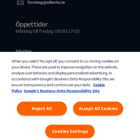
foretag@allente.se
Öppettider
Måndag till fredag: 09:00-17:00
Företag
When you select “Accept all,” you consent to us storing cookies on
Kontakta oss
your device. These are used to improve navigation on the website,
Visa tv i offentlig miljö
analyze user behavior, and display personalized advertising. In
accordance with Google's Business Data Responsibility Site, we
Teknisk information
ensure transparency and control over your data.
Cookie
Policy
Google’s Business Data Responsibility Site
Våra samarbetspartners
Reject All
Accept All Cookies
Personuppgifter
Cookies
Cookies Settings
Cookies Settings