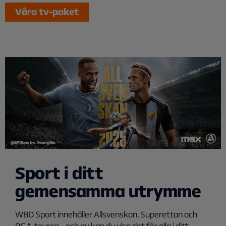
Våra tv-paket
Sport i ditt
gemensamma utrymme
WBD Sport innehåller Allsvenskan, Superettan och
PGA-touren – och nu kan du visa det för alla i ditt