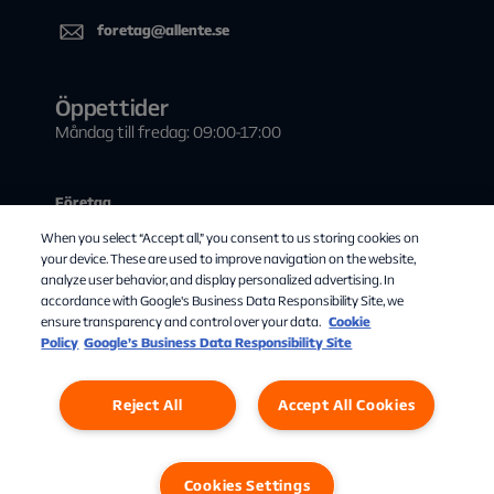
foretag@allente.se
Öppettider
Måndag till fredag: 09:00-17:00
Företag
When you select “Accept all,” you consent to us storing cookies on
Kontakta oss
your device. These are used to improve navigation on the website,
Visa tv i offentlig miljö
analyze user behavior, and display personalized advertising. In
accordance with Google's Business Data Responsibility Site, we
Teknisk information
ensure transparency and control over your data.
Cookie
Policy
Google’s Business Data Responsibility Site
Våra samarbetspartners
Reject All
Accept All Cookies
Personuppgifter
Cookies
Cookies Settings
Cookies Settings