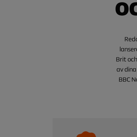
o
Redo
lanser
Brit oc
av dina
BBC No