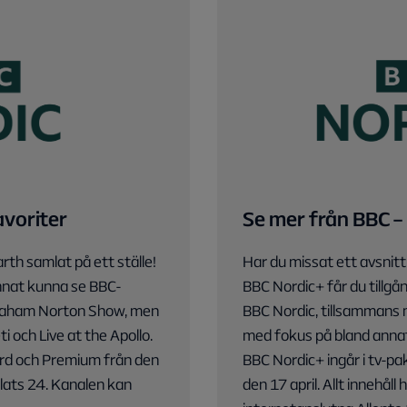
avoriter
Se mer från BBC – p
rth samlat på ett ställe!
Har du missat ett avsnitt
nnat kunna se BBC-
BBC Nordic+ får du tillgån
Graham Norton Show, men
BBC Nordic, tillsammans 
 och Live at the Apollo.
med fokus på bland annat 
ard och Premium från den
BBC Nordic+ ingår i tv-p
plats 24. Kanalen kan
den 17 april. Allt innehåll