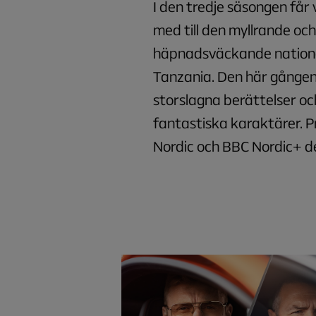
I den tredje säsongen får v
med till den myllrande och
häpnadsväckande nationa
Tanzania. Den här gången
storslagna berättelser o
fantastiska karaktärer. 
Nordic och BBC Nordic+ de