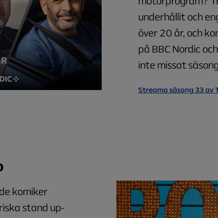
motorprogram? Tro
underhållit och en
över 20 år, och k
på BBC Nordic och
inte missat säson
Streama säsong 33 av 
o
ade komiker
iska stand up-