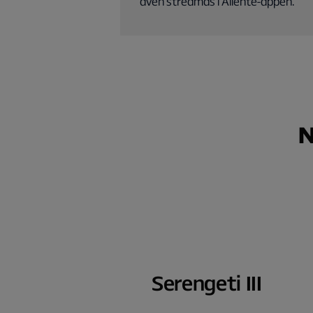
även streamas i Allente-appen.
N
Serengeti III