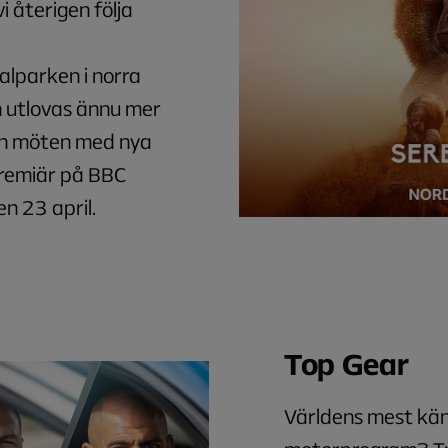
i återigen följa
lparken i norra
 utlovas ännu mer
ch möten med nya
Premiär på BBC
n 23 april.
Top Gear
Världens mest kän