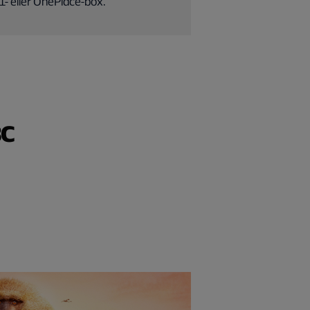
1- eller OnePlace-box.
BC