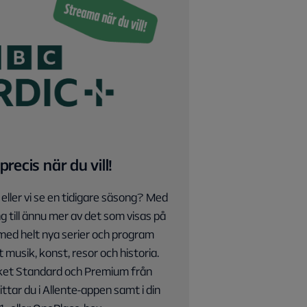
recis när du vill!
 eller vi se en tidigare säsong? Med
g till ännu mer av det som visas på
med helt nya serier och program
musik, konst, resor och historia.
aket Standard och Premium från
 hittar du i Allente-appen samt i din