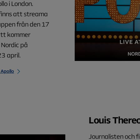
lo i London.
finns att streama
-appen från den 17
nitt kommer
 Nordic på
3 april.
 Apollo
Louis There
Journalisten och f