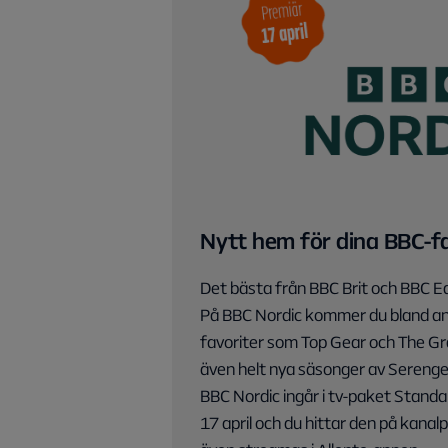
Nytt hem för dina BBC-f
Det bästa från BBC Brit och BBC Ea
På BBC Nordic kommer du bland a
favoriter som Top Gear och The 
även helt nya säsonger av Serengeti
BBC Nordic ingår i tv-paket Stand
17 april och du hittar den på kanal