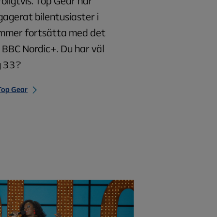
ligtvis. Top Gear har
gagerat bilentusiaster i
ommer fortsätta med det
 BBC Nordic+. Du har väl
g 33?
Top Gear