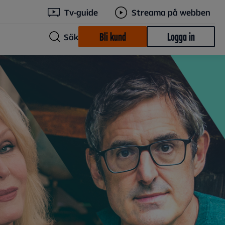
Tv-guide
Streama på webben
Bli kund
Logga in
Sök