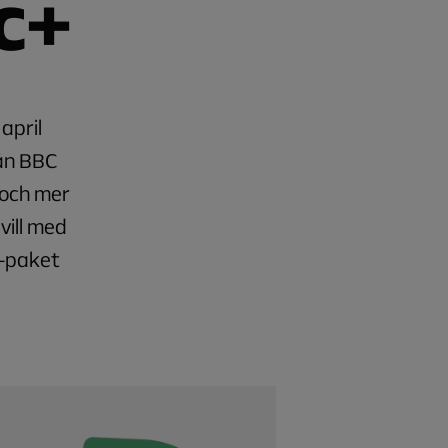
c+
april
rån BBC
 och mer
vill med
v-paket