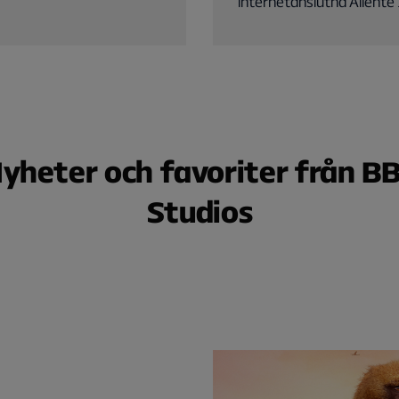
internetanslutna Allente 
yheter och favoriter från B
Studios