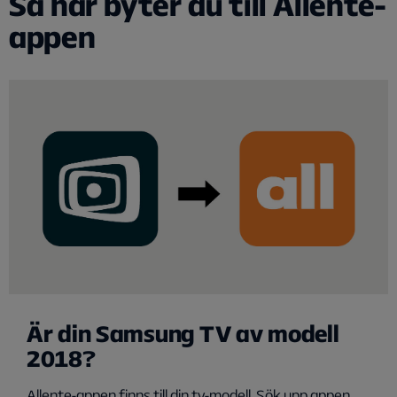
Så här byter du till Allente-
appen
Är din Samsung TV av modell
2018?
Allente-appen finns till din tv-modell. Sök upp appen