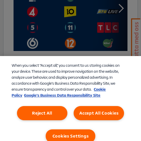
Chatta med oss
When you select “Accept all,” you consent to us storing cookies on
your device. These are used to improve navigation on the website,
analyze user behavior, and display personalized advertising. In
accordance with Google's Business Data Responsibility Site, we
ensure transparency and control over your data.
Cookie
Policy
Google’s Business Data Responsibility Site
Reject All
Accept All Cookies
Personuppgifter
Cookies
Cookies Settings
Cookies Settings
Fortsätt
Se varukorg