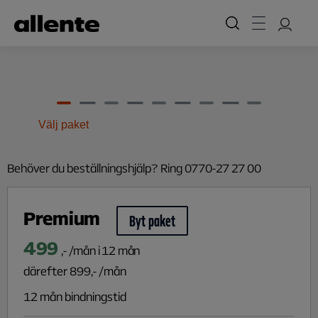
Hoppa till huvudinnehåll
Välj paket
Behöver du beställningshjälp? Ring 0770-27 27 00
Premium
Byt paket
499
,- /mån i 12 mån
därefter
899
,- /mån
12 mån bindningstid