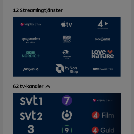
12
Streamingtjänster
62
tv-kanaler