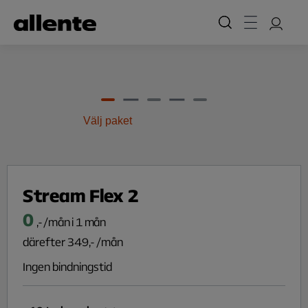
Hoppa till huvudinnehåll
Välj paket
Stream Flex 2
0
,- /mån i 1 mån
därefter
349
,- /mån
Ingen bindningstid