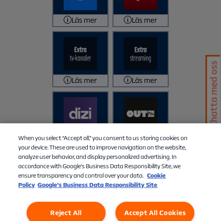
Läs mer
Läs mer
Chatta med oss
Läs mer
Läs mer
When you select “Accept all,” you consent to us storing cookies on
Läs mer
Läs mer
your device. These are used to improve navigation on the website,
analyze user behavior, and display personalized advertising. In
accordance with Google's Business Data Responsibility Site, we
ensure transparency and control over your data.
Cookie
Policy
Google’s Business Data Responsibility Site
Reject All
Accept All Cookies
Personuppgifter
Cookies
Cookies Settings