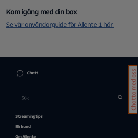
Kom igång med din box
Se vår användarguide för Allente 1 här.
Chatta med oss
Chatt
Streamingtips
Bli kund
Om Allente