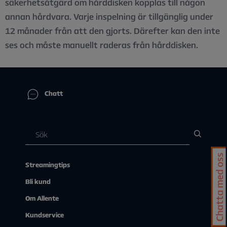
säkerhetsåtgärd om hårddisken kopplas till någon
annan hårdvara. ​Varje inspelning är tillgänglig under
12 månader från att den gjorts. Därefter kan den inte
ses och måste manuellt raderas från hårddisken.
Chatt
Chatta med oss
Streamingtips
Bli kund
Om Allente
Kundservice