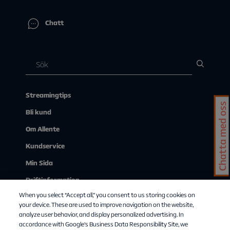
Chatt
Streamingtips
Chatta med oss
Bli kund
Om Allente
Kundservice
Min Sida
Driftinformation
When you select “Accept all,” you consent to us storing cookies on
Se på tv via webben
your device. These are used to improve navigation on the website,
analyze user behavior, and display personalized advertising. In
accordance with Google's Business Data Responsibility Site, we