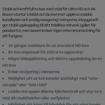
Stabil och kraftfull tv-box med stöd för Ultra HD och 4K.
Boxen startar snabbt och du kommer uppleva snabba
kanalbyten och smidig navigering i menyerna. Inbyggd wifi
ger stabil uppkoppling till ditt trådlösa nätverk (gäller för
parabol-tv), men boxen kräver ingen internetanslutning för
att fungera.
10 gånger snabbare än en standard HD-box
En box anpassad för större tv-apparater
Högre bildupplösning och bättre uppskalning än en
HD-box
Enkel navigering i menyerna
Möjlighet att se två kanaler samtidigt med "sida-
vid-sida" eller "bild-i-bild"
Ladda ned appen Allente Fjärrkontroll och styr tv:n
med din mobiltelefon eller surfplatta
Möjlighet att köpa till hårddisk för att göra boxen