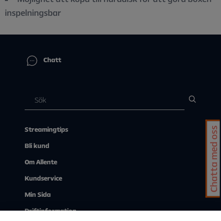
inspelningsbar
Chatt
Chatta med oss
Streamingtips
Bli kund
Om Allente
Kundservice
Min Sida
Driftinformation