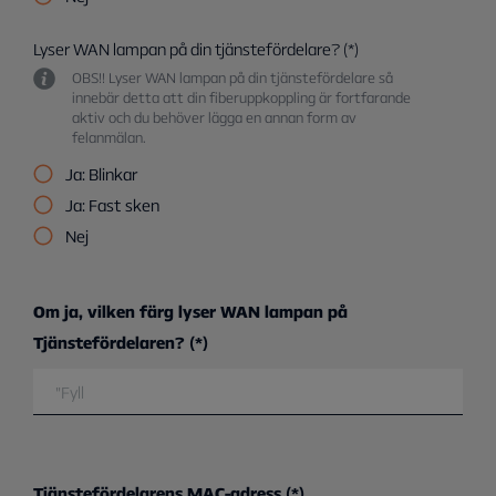
Lyser WAN lampan på din tjänstefördelare?
OBS!! Lyser WAN lampan på din tjänstefördelare så
innebär detta att din fiberuppkoppling är fortfarande
aktiv och du behöver lägga en annan form av
felanmälan.
Ja: Blinkar
Ja: Fast sken
Nej
Om ja, vilken färg lyser WAN lampan på
Tjänstefördelaren?
Tjänstefördelarens MAC-adress