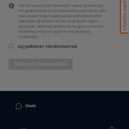
Chatta med oss
För att kunna ta din felanmälan vidare så krävs det
ett godkännande av en teknikerkostnad. Har du själv
inte orsakat någon skada på tjänstefördelare eller
fiberkabel så behöver du inte oroa dig för några
kostnader. Däremot behöver du ha gjort en korrekt
felsökning enligt vår guide för felsökning av
bredbandet.
Jag godkänner teknikerkostnad
Skicka in felanmälan
Chatt