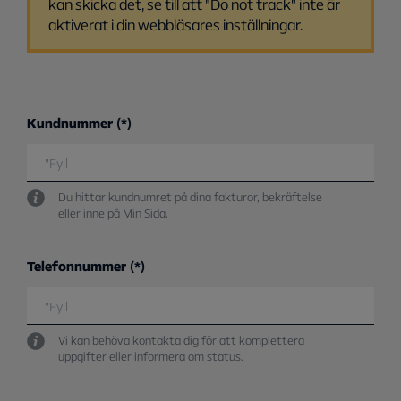
kan skicka det, se till att "Do not track" inte är
aktiverat i din webbläsares inställningar.
Kundnummer
Du hittar kundnumret på dina fakturor, bekräftelse
eller inne på Min Sida.
Telefonnummer
Vi kan behöva kontakta dig för att komplettera
uppgifter eller informera om status.