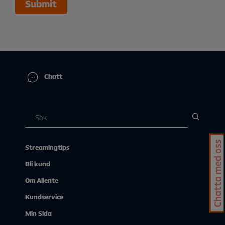
Submit
Chatt
Chatta med oss
Streamingtips
Bli kund
Om Allente
Kundservice
Min Sida