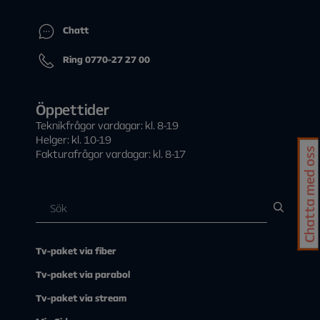
Välj Lägg till tillbehör
När spelkontrollen identifierats av Allente 1 ansluts den
Chatt
automatiskt och spelkontrollens namn visas som en
ansluten enhet under Fjärrkontroll och tillbehör.
Ring 0770-27 27 00
Öppettider
Teknikfrågor vardagar: kl. 8-19
Helger: kl. 10-19
Chatta med oss
Fakturafrågor vardagar: kl. 8-17
Tv-paket via fiber
Tv-paket via parabol
Tv-paket via stream