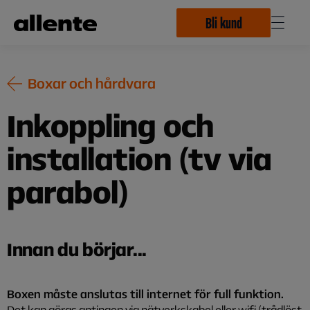
Hoppa till huvudinnehåll
Bli kund
Boxar och hårdvara
Inkoppling och
installation (tv via
parabol)
Innan du börjar...
Boxen måste anslutas till internet för full funktion.
Det kan göras antingen via nätverkskabel eller wifi (trådlöst