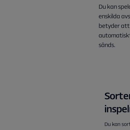
Du kan spela
enskilda avs
betyder att
automatiskt
sänds.
Sorte
inspe
Du kan sor