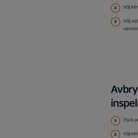
Välj Mi
Välj vad 
vänste
Avbry
inspe
Tryck p
Välj Mi