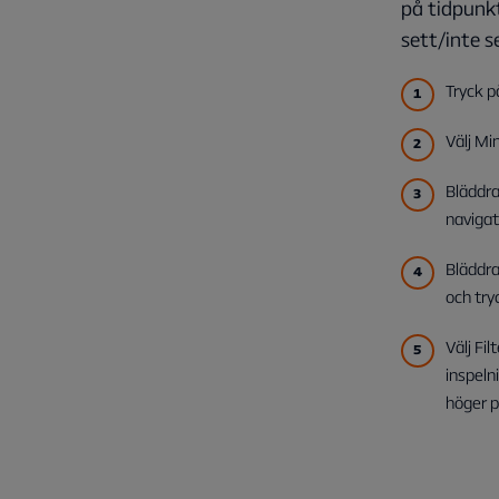
på tidpunkt,
sett/inte s
Tryck p
Välj Mi
Bläddra
naviga
Bläddra 
och try
Välj Fil
inspeln
höger 