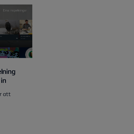
lning
 in
r att