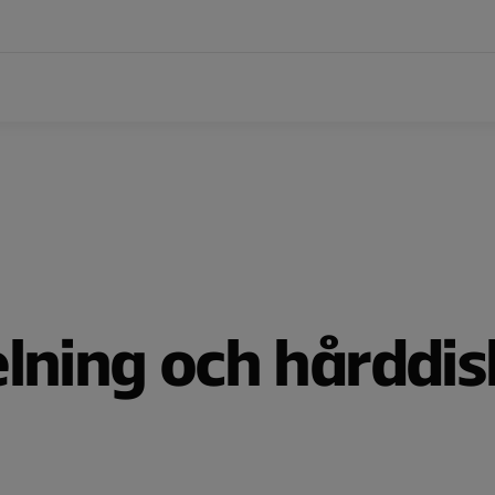
elning och hårddis