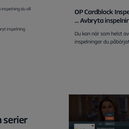
 inspelning du vill
OP Cardblock Inspe
... Avbryta inspeln
bryt inspelning
Du kan när som helst a
inspelningar du påbörja
n serier