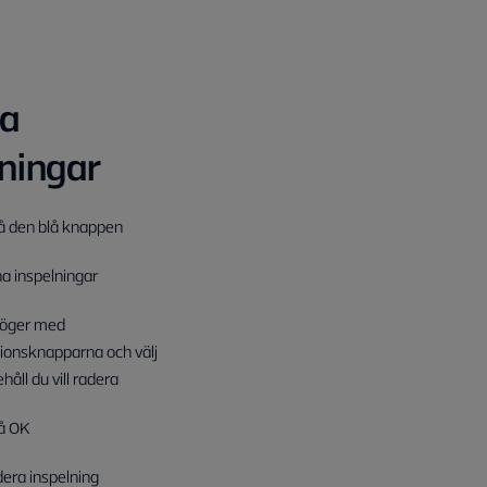
a
lningar
å den blå knappen
na inspelningar
 höger med
ionsknapparna och välj
håll du vill radera
å OK
dera inspelning