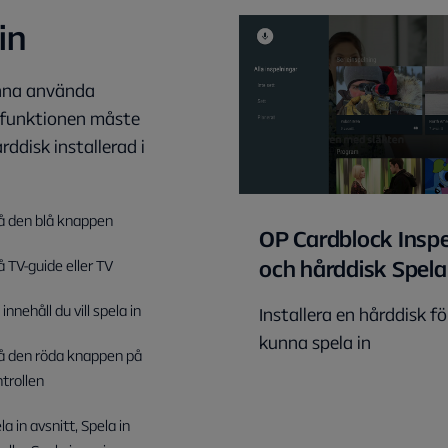
in
nna använda
sfunktionen måste
rddisk installerad i
å den blå knappen
OP Cardblock Inspe
och hårddisk Spela
å TV-guide eller TV
 innehåll du vill spela in
Installera en hårddisk fö
kunna spela in
å den röda knappen på
ntrollen
la in avsnitt, Spela in