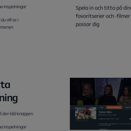
na inspelningar
Spela in och titta på di
favoritserier och -filmer
du vill se i
passar dig
rmenyn
ta
lning
å den blå knappen
na inspelningar