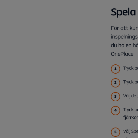
Spela 
För att ku
inspelning
du ha en hå
OnePlace.
Tryck p
Tryck p
Välj det
Tryck p
fjärrko
Välj Spe