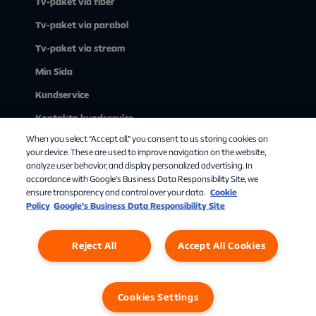
Tv-paket via fiber
Tv-paket via parabol
Tv-paket via stream
Min Sida
Kundservice
Kontakta kundservice
When you select “Accept all,” you consent to us storing cookies on
Om Allente
your device. These are used to improve navigation on the website,
analyze user behavior, and display personalized advertising. In
accordance with Google's Business Data Responsibility Site, we
ensure transparency and control over your data.
Cookie
Policy
Google’s Business Data Responsibility Site
Reject All
Accept All Cookies
Personuppgifter
Cookies
Cookies Settings
Cookies Settings