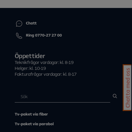
leverantörers appar.
Gå ner till Fjärrkontroller och tillbehör
I dagsläget är det Viaplay, SVT Play, HBO Max.
Välj Lägg till tillbehör
När spelkontrollen identifierats av Allente 1 ansluts den
Chatt
automatiskt och spelkontrollens namn visas som en
ansluten enhet under Fjärrkontroll och tillbehör.
Ring 0770-27 27 00
Öppettider
Teknikfrågor vardagar: kl. 8-19
Helger: kl. 10-19
Chatta med oss
Fakturafrågor vardagar: kl. 8-17
Tv-paket via fiber
Tv-paket via parabol