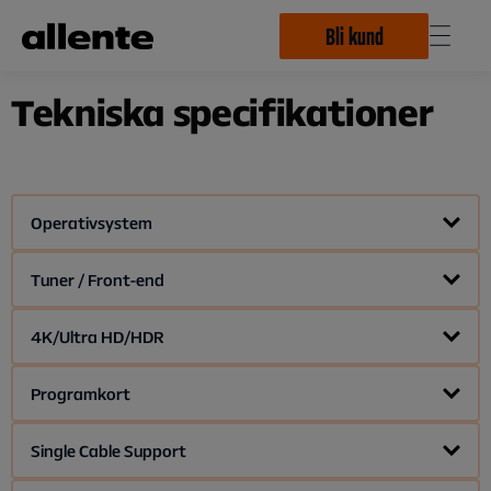
Hoppa till huvudinnehåll
Bli kund
Tekniska specifikationer
Operativsystem
Android TV
Tuner / Front-end
4 x DVB-S/S2/tuners
4K/Ultra HD/HDR
Ja
Programkort
Boxen har ett inbyggt programkort. Programkortets
Single Cable Support
nummer står på undersidan av boxen som "vUA".