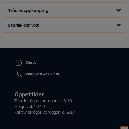
2 GB DDR3
Trådlös uppkoppling
Wi-Fi 6 (IEEE 802.11ax) - 2.4GHz/5GHz, dual antenna
Storlek och vikt
Bluetooth 5
145 x 145 x 30 mm
290 g
Chatt
Ring 0770-27 27 00
Öppettider
Teknikfrågor vardagar: kl. 8-19
Helger: kl. 10-19
Fakturafrågor vardagar: kl. 8-17