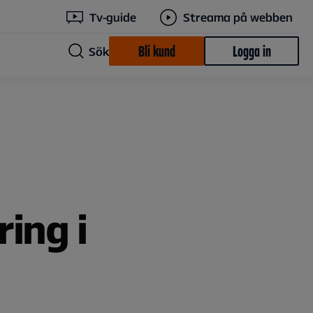
Tv-guide
Streama på webben
Bli kund
Logga in
Sök
ing i