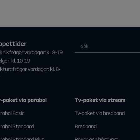
ppettider
knikfrågor vardagar: kl. 8-19
lger: kl. 10-19
kturafrågor vardagar: kl. 8-
7
-paket via parabol
Tv-paket via stream
rabol Basic
Tv-paket via bredband
rabol Standard
Bredband
rabol Standard Plus
Boxar och hårdvara