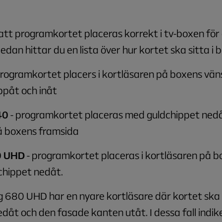
 att programkortet placeras korrekt i tv-boxen för
edan hittar du en lista över hur kortet ska sitta i 
programkortet placers i kortläsaren på boxens vän
ppåt och inåt
40
- programkortet placeras med guldchippet nedåt
å boxens framsida
0 UHD
- programkortet placeras i kortläsaren på 
chippet nedåt.
 680 UHD har en nyare kortläsare där kortet ska
dåt och den fasade kanten utåt. I dessa fall indik