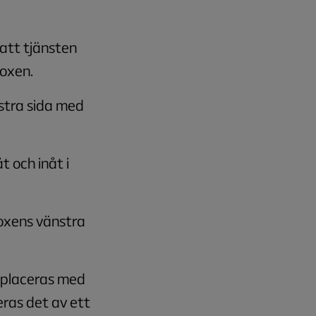
 att tjänsten
boxen.
stra sida med
 och inåt i
boxens vänstra
 placeras med
eras det av ett