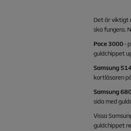
Det är viktigt
ska fungera. N
Pace 3000
- 
guldchippet u
Samsung 51
kortläsaren p
Samsung 68
sida med guld
Vissa Samsung
guldchippet ne