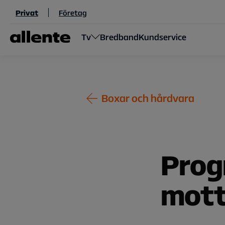
Hoppa till huvudinnehåll
Privat
Företag
Tv
Bredband
Kundservice
Boxar och hårdvara
Prog
mott