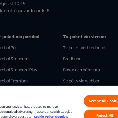
lger: kl. 10-19
kturafrågor vardagar: kl. 8-
7
-paket via parabol
Tv-paket via stream
rabol Basic
Tv-paket via bredband
rabol Standard
Bredband
rabol Standard Plus
Boxar och hårdvara
rabol Premium
Se på tv via webben
Accept All Cooki
Facebook
Instagram
Linkedin
s on your device. These are used to improve
 personalized advertising. In accordance with Google's
Reject All
 control over your data.
Cookie Policy
Google’s