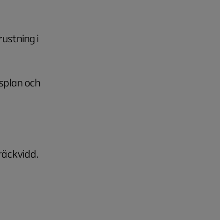
ustning i
splan och
räckvidd.