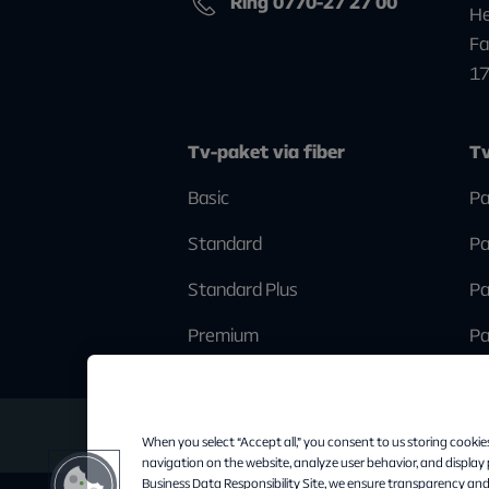
Ring 0770-27 27 00
He
Fa
1
Tv-paket via fiber
Tv
Basic
Pa
Standard
Pa
Standard Plus
Pa
Premium
Pa
When you select “Accept all,” you consent to us storing cookie
navigation on the website, analyze user behavior, and display
Business Data Responsibility Site, we ensure transparency and