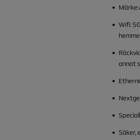
Märke:
Wifi: 5
hemme
Räckvid
annat s
Ethernet
Nextgen
Special
Säker, 