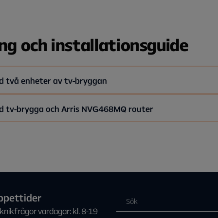
ng och installationsguide
d två enheter av tv-bryggan
d tv-brygga och Arris NVG468MQ router
 koppla in din tv-tjänst trådlöst, utan att dra en nätverkskabel m
r Arris NVG468MQ router från Allente (finns under varumärken
e och tv-box. Sändare och mottagare består då av två likadana
ll koppla upp din tv-tjänst trådlöst utan nätverkskabel. Din rout
n andra tv-box med en mottagare för trådlös tv upprepar du ste
 tv-brygga är mottagare. För att koppla in en andra tv-box me
upprepar du steg 2 och 3.
ppettider
knikfrågor vardagar: kl. 8-19