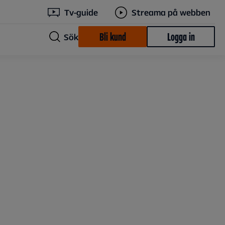
Tv-guide
Streama på webben
Bli kund
Logga in
Sök