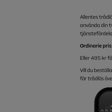
Allentes trådl
använda din tv
tjänstefördela
Ordinarie pris
Eller 495 kr f
Vill du bestäl
för trådlös öv