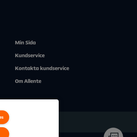
Min Sida
Kundservice
Kontakta kundservice
Om Allente
es