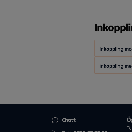
Inkoppli
Inkoppling me
Inkoppling me
För dig som vill
För dig som ha
tjänstefördelar
Allente) och vi
att koppla in e
sändare och din
för trådlös tv 
Ö
Chatt
Te