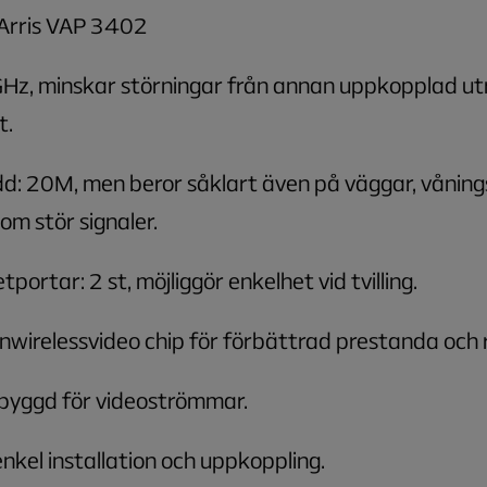
Arris VAP 3402
GHz, minskar störningar från annan uppkopplad utr
t.
d: 20M, men beror såklart även på väggar, våning
om stör signaler.
portar: 2 st, möjliggör enkelhet vid tvilling.
wirelessvideo chip för förbättrad prestanda och 
byggd för videoströmmar.
enkel installation och uppkoppling.