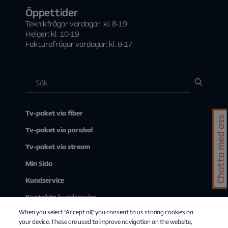
Öppettider
Teknikfrågor vardagar: kl. 8-19
Helger: kl. 10-19
Fakturafrågor vardagar: kl. 8-17
Tv-paket via fiber
Chatta med oss
Tv-paket via parabol
Tv-paket via stream
Min Sida
Kundservice
Kontakta kundservice
When you select “Accept all,” you consent to us storing cookies on
Om Allente
your device. These are used to improve navigation on the website,