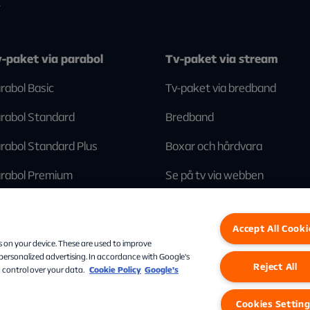
7
-paket via parabol
Tv-paket via stream
rabol Basic
Tv-paket via bredband
rabol Standard
Bredband
rabol Standard Plus
Boxar och hårdvara
rabol Premium
Se på tv via webben
Accept All Cooki
Facebook
Instagram
Linkedin
s on your device. These are used to improve
 personalized advertising. In accordance with Google's
Reject All
 control over your data.
Cookie Policy
Google’s
Personuppgifter
Cookies
Cookies Settings
Cookies Settin