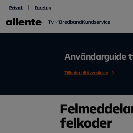
Hoppa till huvudinnehåll
Privat
Företag
Tv
Bredband
Kundservice
Användarguide t
Tillbaka till översikten
Fel
meddela
fel
koder