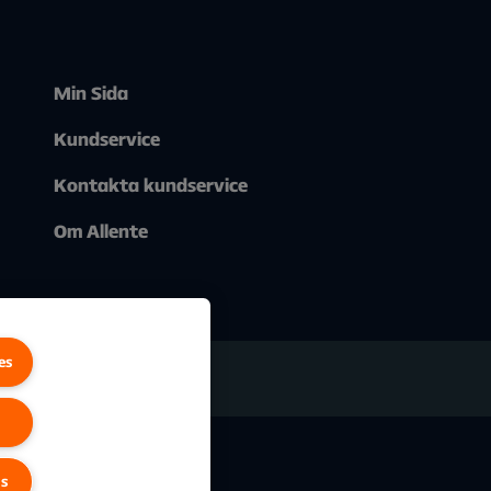
Min Sida
Kundservice
Kontakta kundservice
Om Allente
es
gs