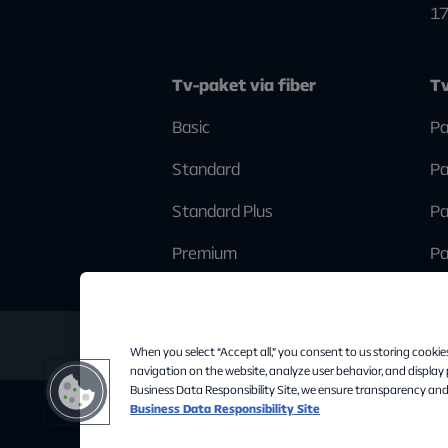
1
Tv-paket via fiber
Tv
Basic
Pa
Standard
Pa
Standard Plus
Pa
Premium
Pa
When you select “Accept all,” you consent to us storing cookie
navigation on the website, analyze user behavior, and display
Business Data Responsibility Site, we ensure transparency and
Business Data Responsibility Site