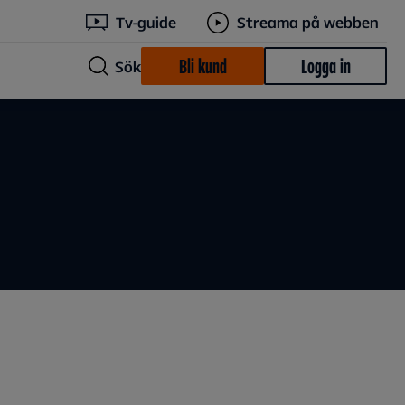
Tv-guide
Streama på webben
Bli kund
Logga in
Sök