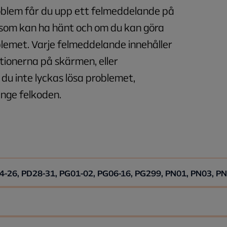
oblem får du upp ett felmeddelande på
som kan ha hänt och om du kan göra
oblemet. Varje felmeddelande innehåller
ktionerna på skärmen, eller
du inte lyckas lösa problemet,
ange felkoden.
4-26, PD28-31, PG01-02, PG06-16, PG299, PN01, PN03, P
kan spela upp innehållet. I de flesta fall handlar det om att du f
koarkivet. Det finns ett par olika saker du kan prova för att f