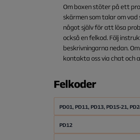
Om boxen stöter på ett pr
skärmen som talar om vad 
något själv för att lösa pr
också en felkod. Följ instru
beskrivningarna nedan. Om 
kontakta oss via chat och 
Felkoder
PD01, PD11, PD13, PD15-21, PD2
Alla de här felen innebär att du inte 
PD12
en tv-kanal eller ett program ur vec