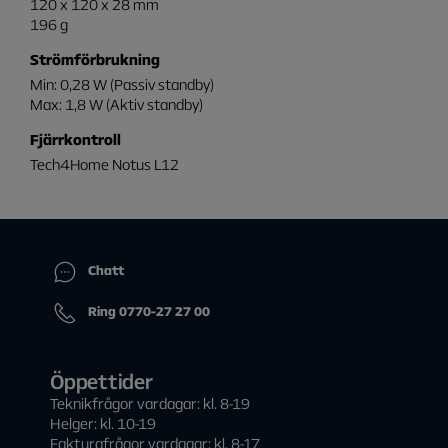
120 x 120 x 28 mm
196 g
Strömförbrukning
Min: 0,28 W (Passiv standby)
Max: 1,8 W (Aktiv standby)
Fjärrkontroll
Tech4Home Notus L12
Chatt
Ring 0770-27 27 00
Öppettider
Teknikfrågor vardagar: kl. 8-19
Helger: kl. 10-19
Fakturafrågor vardagar: kl. 8-17