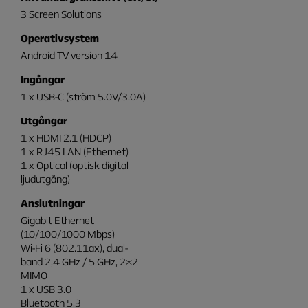
3 Screen Solutions
Operativsystem
Android TV version 14
Ingångar
1 x USB-C (ström 5.0V/3.0A)
Utgångar
1 x HDMI 2.1 (HDCP)
1 x RJ45 LAN (Ethernet)
1 x Optical (optisk digital
ljudutgång)
Anslutningar
Gigabit Ethernet
(10/100/1000 Mbps)
Wi-Fi 6 (802.11ax), dual-
band 2,4 GHz / 5 GHz, 2×2
MIMO
1 x USB 3.0
Bluetooth 5.3