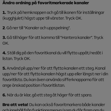
Änd
ra ordni
ng på
f
avoritmarkera
d
e
kanaler
1.
Tryck på hemknappen och gå till ikonen för inställningar
(kugghjulet) högst uppe till vänster. Tryck OK.
2
. Gå ner till ”Kanaler och uppspelning”.
3.
Gå till höger för att komma till ”Hantera kanaler”. Tryck
OK.
4.
Ställ dig på den favoritkanal du vill flytta uppåt/nedåt i
listan. Tryck OK.
5.
Använd pil upp/ner för att flytta kanalen ett steg. Kanal
upp/ner för att flytta kanalen högst upp eller längst ner i din
favoritlista. Du kan även använda sifferknapparna för att
ange önskad position i favoritlistan.
6.
När du är klar, gå ett steg åt höger för att spara.
Bra att veta!
Du kan också favoritmarkera både kanaler
och innehåll från funktionsmenyn (som du får fram om du