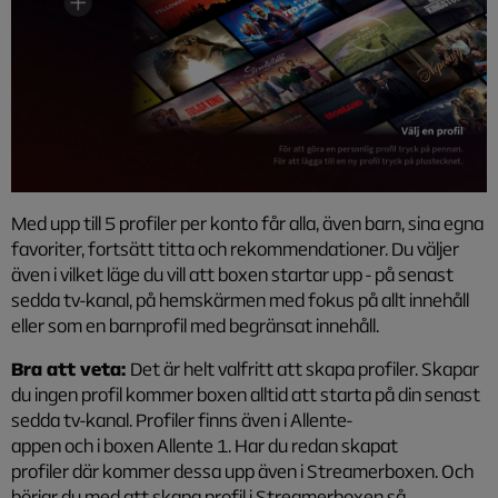
Med upp till 5 profiler per konto får alla, även barn, sina egna
favoriter, fortsätt titta och rekommendationer. Du väljer
även i vilket läge du vill att boxen startar upp - på senast
sedda tv-kanal, på hemskärmen med fokus på allt innehåll
eller som en barnprofil med begränsat innehåll.
Bra att veta:
Det är helt valfritt att skapa profiler. Skapar
du ingen profil kommer boxen alltid att starta på din senast
sedda tv-kanal. Profiler finns även i Allente-
appen och i boxen Allente 1. Har du redan skapat
profiler där kommer dessa upp även i Streamerboxen. Och
börjar du med att skapa profil i Streamerboxen så