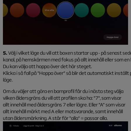
5.
Välj i vilket läge du vill att boxen startar upp - på senast sed
kanal, på hemskärmen med fokus på allt innehåll eller som en 
Du kan välja att hoppa över det här steget.
Klicka i så fall på ”Hoppa över” så blir det automatiskt inställt 
läge.
Om du väljer att göra en barnprofil får du i nästa steg välja
vilken åldersgräns du vill att profilen ska ha: ”7”, som visar
allt innehåll med åldersgräns 7 eller lägre. Eller ”A” som visar
allt innehåll märkt med A eller motsvarande, samt innehåll
utan åldersmärkning. A står för ”alla” = passar alla.