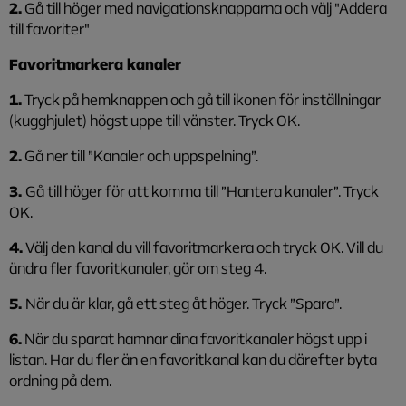
2.
Gå till höger med navigationsknapparna och välj "Addera
till favoriter"
Favoritmarkera kanaler
1.
Tryck på hemknappen och gå till ikonen för inställningar
(kugghjulet) högst uppe till vänster. Tryck OK.
2.
Gå ner till ”Kanaler och uppspelning”.
3.
Gå till höger för att komma till ”Hantera kanaler”. Tryck
OK.
4.
Välj den kanal du vill favoritmarkera och tryck OK. Vill du
ändra fler favoritkanaler, gör om steg 4.
5.
När du är klar, gå ett steg åt höger.
Tryck ”Spara”.
6.
När du sparat hamnar dina favoritkanaler högst upp i
listan. Har du fler än en favoritkanal kan du därefter byta
ordning på dem.