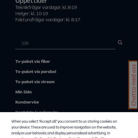
Öppettider
Teknikfrågor vardagar: kl. 8-19
Helger: kl. 10-19
Fakturafrågor vardagar: kl. 8-17
Tv-paket via fiber
Chatta med oss
Tv-paket via parabol
Tv-paket via stream
Min Sida
Kundservice
Kontakta kundservice
When you select “Accept all,” you consent to us storing cookies on
Om Allente
your device. These are used to improve navigation on the website,
analyze user behavior, and display personalized advertising. In