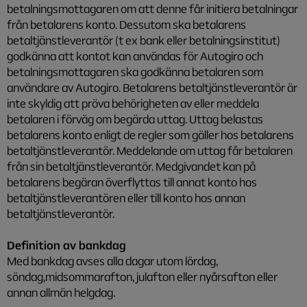
betalningsmottagaren om att denne får initiera betalningar
från betalarens konto. Dessutom ska betalarens
betaltjänstleverantör (t ex bank eller betalningsinstitut)
godkänna att kontot kan användas för Autogiro och
betalningsmottagaren ska godkänna betalaren som
användare av Autogiro. Betalarens betaltjänstleverantör är
inte skyldig att pröva behörigheten av eller meddela
betalaren i förväg om begärda uttag. Uttag belastas
betalarens konto enligt de regler som gäller hos betalarens
betaltjänstleverantör. Meddelande om uttag får betalaren
från sin betaltjänstleverantör. Medgivandet kan på
betalarens begäran överflyttas till annat konto hos
betaltjänstleverantören eller till konto hos annan
betaltjänstleverantör.
Definition av bankdag
Med bankdag avses alla dagar utom lördag,
söndag,midsommarafton, julafton eller nyårsafton eller
annan allmän helgdag.