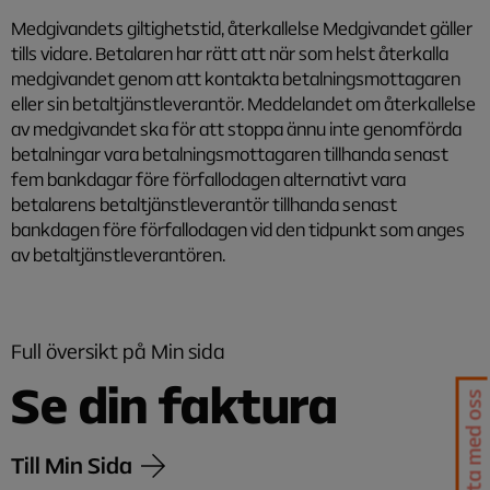
Medgivandets giltighetstid, återkallelse Medgivandet gäller
tills vidare. Betalaren har rätt att när som helst återkalla
medgivandet genom att kontakta betalningsmottagaren
eller sin betaltjänstleverantör. Meddelandet om återkallelse
av medgivandet ska för att stoppa ännu inte genomförda
betalningar vara betalningsmottagaren tillhanda senast
fem bankdagar före förfallodagen alternativt vara
betalarens betaltjänstleverantör tillhanda senast
bankdagen före förfallodagen vid den tidpunkt som anges
av betaltjänstleverantören.
Full översikt på Min sida
Se din faktura
Chatta med oss
Till Min Sida