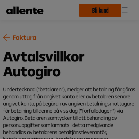
Hoppa till huvudinnehåll
Bli kund
Faktura
Avtalsvillkor
Autogiro
Undertecknad (”betalaren”), medger att betalning får göras
genom uttag från angivet konto eller av betalaren senare
angivet konto, på begäran av angiven betalningsmottagare
för betalning till denne på viss dag (”förfallodagen”) via
Autogiro. Betalaren samtycker till att behandling av
personuppgifter som lämnats i detta medgivande
behandlas av betalarens betaltjänstleverantör,