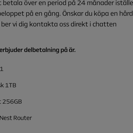
t betala över en period på 24 månader iställe
beloppet på en gång. Önskar du köpa en hår
ber vi dig kontakta oss direkt i chatten
erbjuder delbetalning på är.
 1
sk 1TB
t 256GB
Nest Router