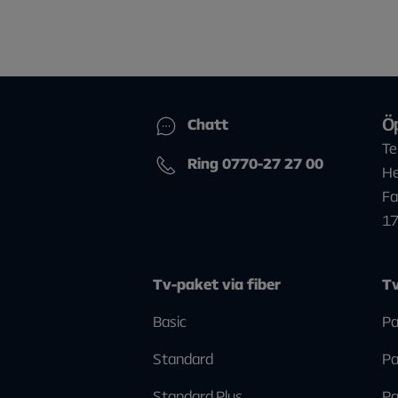
Ö
Chatt
Te
Ring 0770-27 27 00
He
Fa
1
Tv-paket via fiber
Tv
Basic
Pa
Standard
Pa
Standard Plus
Pa