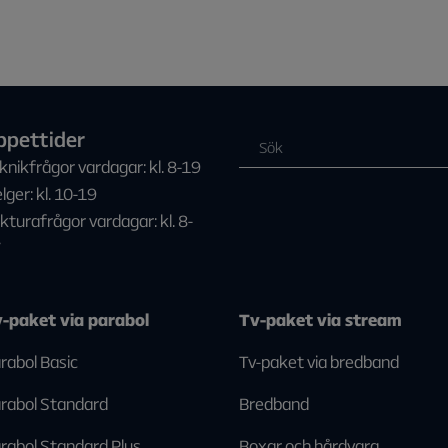
ppettider
knikfrågor vardagar: kl. 8-19
lger: kl. 10-19
kturafrågor vardagar: kl. 8-
7
-paket via parabol
Tv-paket via stream
rabol Basic
Tv-paket via bredband
rabol Standard
Bredband
rabol Standard Plus
Boxar och hårdvara