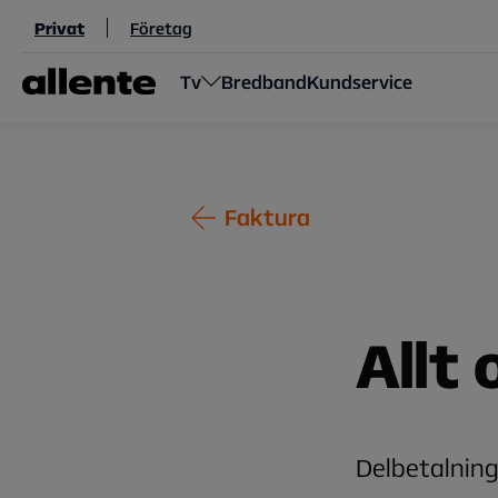
Hoppa till huvudinnehåll
Privat
Företag
Tv
Bredband
Kundservice
Faktura
Allt
Delbetalning