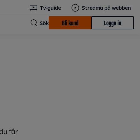
Tv-guide
Streama på webben
Bli kund
Logga in
Sök
du får