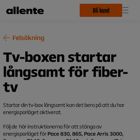
Hoppa till huvudinnehåll
Bli kund
Felsökning
Tv-boxen startar
långsamt för fiber-
tv
Startar din tv-box långsamt kan det bero på att du har
energisparläget aktiverat.
Följ de här instruktionerna för att stänga av
energisparläget för
Pace 830, 865, Pace Arris 3000,