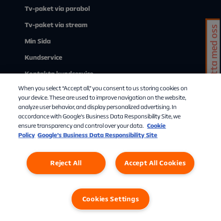
Tv-paket via parabol
Tv-paket via stream
Chatta med oss
Min Sida
Kundservice
Kontakta kundservice
When you select “Accept all,” you consent to us storing cookies on
Om Allente
your device. These are used to improve navigation on the website,
analyze user behavior, and display personalized advertising. In
accordance with Google's Business Data Responsibility Site, we
ensure transparency and control over your data.
Cookie
Policy
Google’s Business Data Responsibility Site
Reject All
Accept All Cookies
Personuppgifter
Cookies
Cookies Settings
Cookies Settings