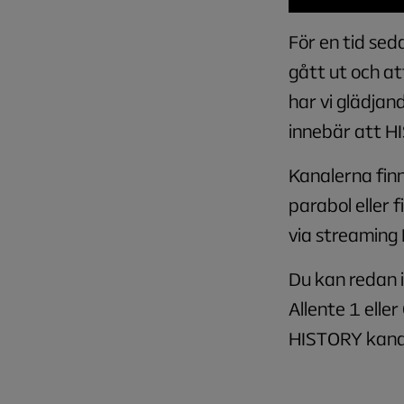
För en tid se
gått ut och at
har vi glädjan
innebär att H
Kanalerna finn
parabol eller 
via streaming F
Du kan redan 
Allente 1 elle
HISTORY kanal