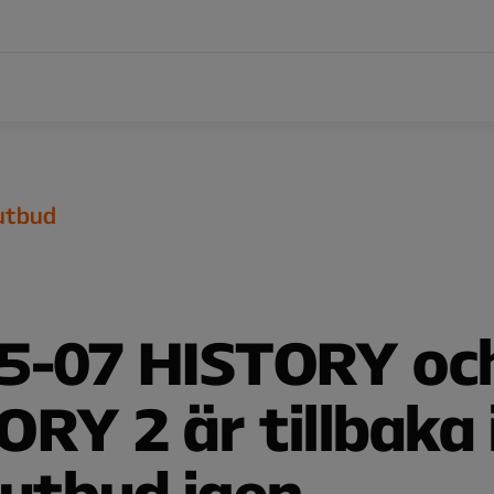
 utbud
5-07 HISTORY oc
RY 2 är tillbaka 
 utbud igen