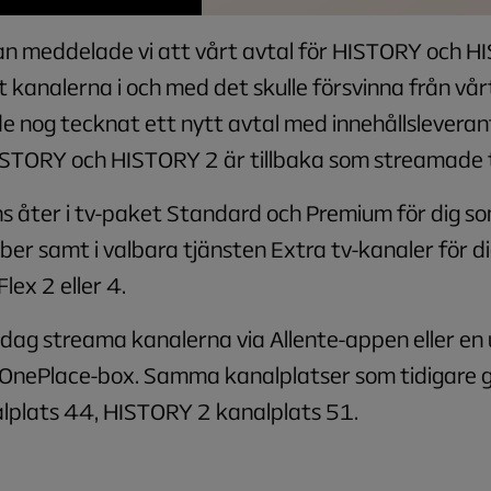
dan meddelade vi att vårt avtal för HISTORY och 
t kanalerna i och med det skulle försvinna från vår
de nog tecknat ett nytt avtal med innehållslevera
ISTORY och HISTORY 2 är tillbaka som streamade t
s åter i tv-paket Standard och Premium för dig so
fiber samt i valbara tjänsten Extra tv-kanaler för d
lex 2 eller 4.
idag streama kanalerna via Allente-appen eller e
r OnePlace-box. Samma kanalplatser som tidigare gä
plats 44, HISTORY 2 kanalplats 51.