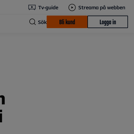
Tv-guide
Streama på webben
Bli kund
Logga in
Sök
h
i