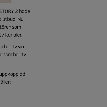
HISTORY 2 hade
t utbud. Nu
ntören som
v-kanaler.
m har tv via
ig som har tv
n uppkopplad
ller: