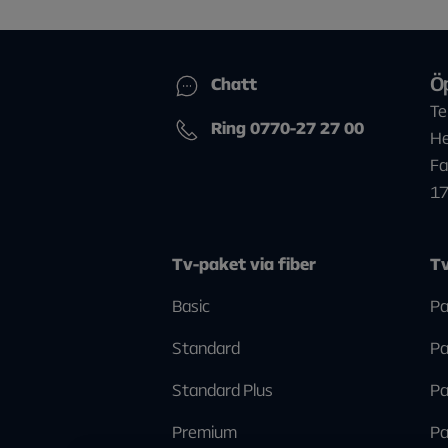
Ö
Chatt
Te
Ring 0770-27 27 00
He
Fa
1
Tv-paket via fiber
Tv
Basic
Pa
Standard
Pa
Standard Plus
Pa
Premium
Pa