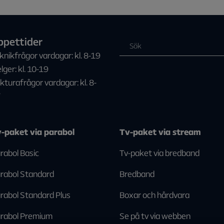
ppettider
knikfrågor vardagar: kl. 8-19
lger: kl. 10-19
kturafrågor vardagar: kl. 8-
7
-paket via parabol
Tv-paket via stream
rabol Basic
Tv-paket via bredband
rabol Standard
Bredband
rabol Standard Plus
Boxar och hårdvara
rabol Premium
Se på tv via webben