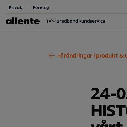
Hoppa till huvudinnehåll
Privat
Företag
Tv
Bredband
Kundservice
Förändringar i produkt &
24-0
HISTO
vårt