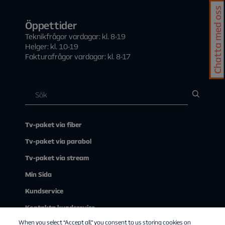
Chatta med oss
Öppettider
Teknikfrågor vardagar: kl. 8-19
Helger: kl. 10-19
Fakturafrågor vardagar: kl. 8-17
Tv-paket via fiber
Tv-paket via parabol
Tv-paket via stream
Min Sida
Kundservice
Kontakta kundservice
When you select “Accept all,” you consent to us storing cookies on
Om Allente