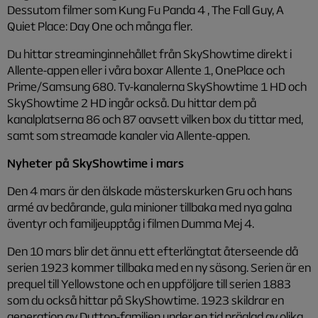
Dessutom filmer som Kung Fu Panda 4 , The Fall Guy, A
Quiet Place: Day One och många fler.
Du hittar streaminginnehållet från SkyShowtime direkt i
Allente-appen eller i våra boxar Allente 1, OnePlace och
Prime/Samsung 680. Tv-kanalerna SkyShowtime 1 HD och
SkyShowtime 2 HD ingår också. Du hittar dem på
kanalplatserna 86 och 87 oavsett vilken box du tittar med,
samt som streamade kanaler via Allente-appen.
Nyheter på SkyShowtime i mars
Den 4 mars är den älskade mästerskurken Gru och hans
armé av bedårande, gula minioner tillbaka med nya galna
äventyr och familjeupptåg i filmen Dumma Mej 4.
Den 10 mars blir det ännu ett efterlängtat återseende då
serien 1923 kommer tillbaka med en ny säsong. Serien är en
prequel till Yellowstone och en uppföljare till serien 1883
som du också hittar på SkyShowtime. 1923 skildrar en
generation av Dutton-familjen under en tid präglad av olika