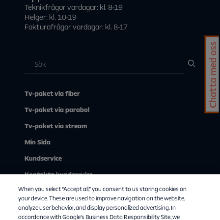
Teknikfrågor vardagar: kl. 8-19
Helger: kl. 10-19
Fakturafrågor vardagar: kl. 8-17
Chatta med oss
Tv-paket via fiber
Tv-paket via parabol
Tv-paket via stream
Min Sida
Kundservice
Kontakta kundservice
When you select “Accept all,” you consent to us storing cookies on
Om Allente
your device. These are used to improve navigation on the website,
analyze user behavior, and display personalized advertising. In
accordance with Google's Business Data Responsibility Site, we