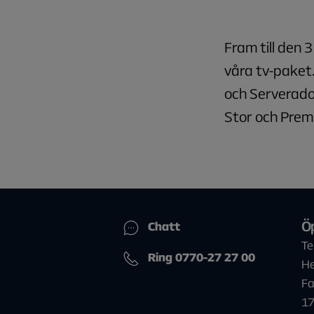
Fram till den
våra tv-paket.
och Serverado.
Stor och Prem
Ö
Chatt
Te
Ring 0770-27 27 00
He
Fa
1