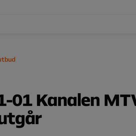
 utbud
1-01 Kanalen MT
 utgår