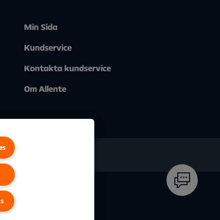
Min Sida
Kundservice
Kontakta kundservice
Om Allente
es
gs