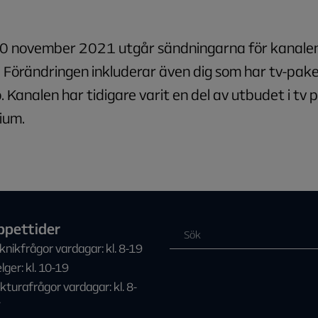
 30 november 2021 utgår sändningarna för kanale
 Förändringen inkluderar även dig som har tv-pake
 Kanalen har tidigare varit en del av utbudet i tv 
ium.
ppettider
knikfrågor vardagar: kl. 8-19
lger: kl. 10-19
kturafrågor vardagar: kl. 8-
7