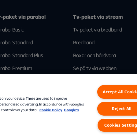
-paket via parabol
Tv-paket via stream
rabol Basic
Tv-paket via bredband
rabol Standard
Bredband
rabol Standard Plus
Boxar och hårdvara
rabol Premium
Se på tv via webben
Accept All Cooki
Facebook
Instagram
Linkedin
s on your device. These are used to improve
 personalized advertising. In accordance with Google's
Reject All
 control over your data.
Cookie Policy
Google’s
Personuppgifter
Cookies
Cookies Settings
Cookies Settin