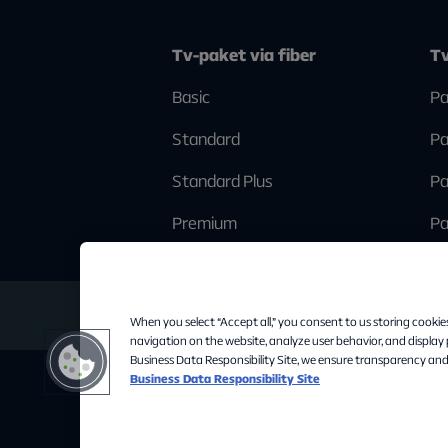
Tv-paket via fiber
Tv
Basic
Pa
Standard
Pa
Standard Plus
Pa
Premium
Pa
When you select “Accept all,” you consent to us storing cookie
navigation on the website, analyze user behavior, and display
Business Data Responsibility Site, we ensure transparency and
Business Data Responsibility Site