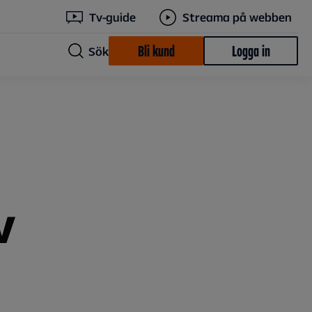
Tv-guide
Streama på webben
Bli kund
Logga in
Sök
V