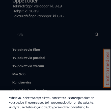
Öppettider
Teknikfrågor vardagar: kl. 8-19
Helger: kl. 10-19
Fakturafrågor vardagar: kl. 8-17
Tv-paket via fiber
Chatta med oss
Tv-paket via parabol
Tv-paket via stream
Min Sida
Kundservice
Kontakta kundservice
When you select “Accept all,” you consent to us storing cookies on
Om Allente
your device. These are used to improve navigation on the website,
analyze user behavior, and display personalized advertising. In