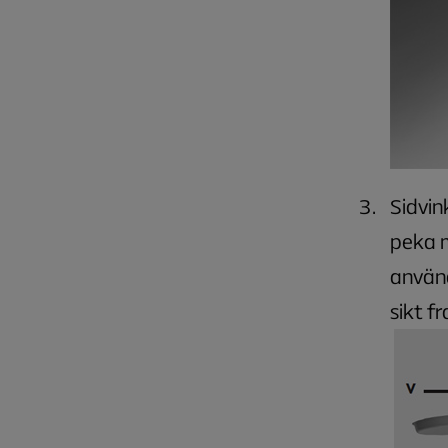
Sidvin
peka m
använd
sikt f