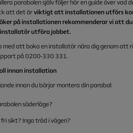
tallera parabolen själv följer här en guide över vad 
ck att det är
viktigt att installationen utförs k
äker på installationen rekommenderar vi att du 
installatör utföra jobbet.
p med att boka en installatör nära dig genom att r
support på 0200-330 331.
ll innan installation
ljande innan du börjar montera din parabol:
arabolen söderläge?
 fri sikt? Inga träd i vägen?