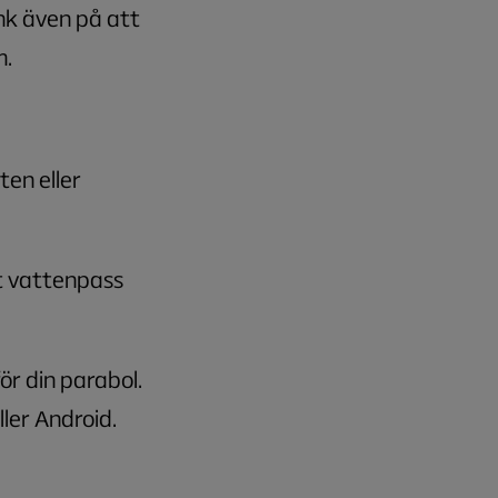
nk även på att
m.
ten eller
tt vattenpass
ör din parabol.
ler Android.