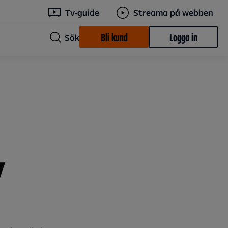
Tv-guide
Streama på webben
Bli kund
Logga in
Sök
v