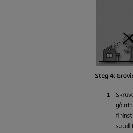
Steg 4: Grovi
Skruva
gå att
finins
satell