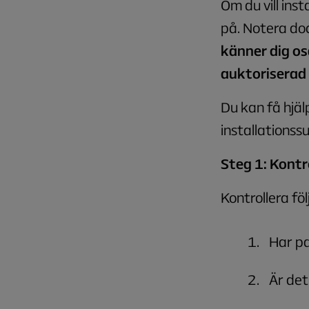
Om du vill ins
på. Notera do
känner dig os
auktoriserad 
Du kan få hjäl
installations
Steg 1: Kontro
Kontrollera fö
Har p
Är det