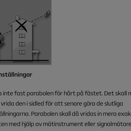
nställningar
 inte fast parabolen för hårt på fästet. Det skall m
 vrida den i sidled för att senare göra de slutliga
tällningarna. Parabolen skall då vridas in mera exak
iten med hjälp av mätinstrument eller signalmätare