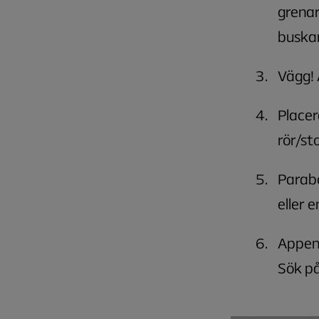
grenar
buskar
Vägg! 
Placer
rör/st
Parabo
eller 
Appen 
Sök på