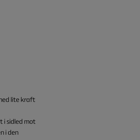
ed lite kraft
t i sidled mot
n i den