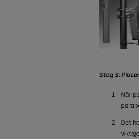
Steg 3: Place
När pa
parabo
Det ha
viktiga