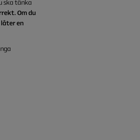
du ska tänka
orrekt. Om du
låter en
inga