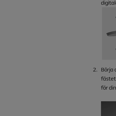
digita
Börja 
fästet
för di