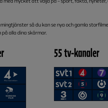
d med mycket att välja på – sport, fakta, nyheter,
mingtjänster så du kan se nya och gamla storfilme
h på alla dina skärmar.
er
55 tv-kanaler