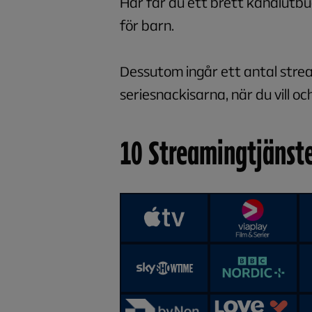
Här får du ett brett kanalutbu
för barn.
Dessutom ingår ett antal strea
seriesnackisarna, när du vill oc
10 Streamingtjänst