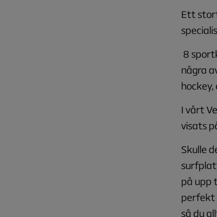
Ett stor
special
8 sportk
några av
hockey, 
I vårt V
visats p
Skulle de
surfplat
på upp t
perfekt 
så du al