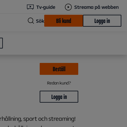
Tv-guide
Streama på webben
Bli kund
Logga in
Sök
Beställ
Redan kund?
Logga in
hållning, sport och streaming!