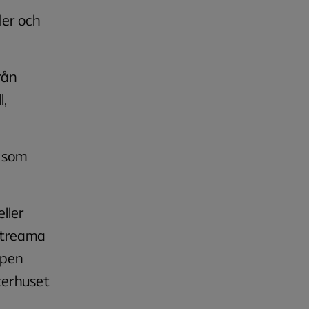
ler och
rån
l,
m som
eller
 streama
ppen
sterhuset