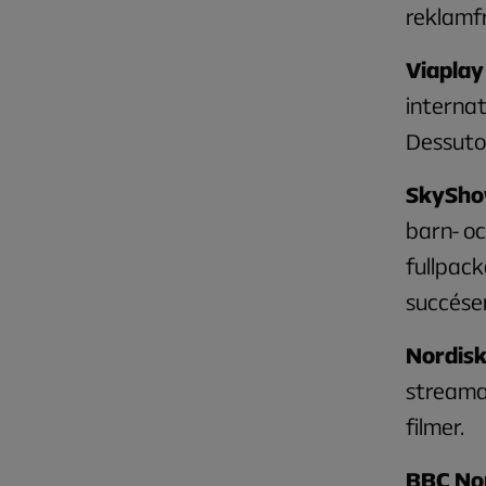
reklamfr
Viaplay
internat
Dessutom
SkySh
barn- oc
fullpack
succéser
Nordis
streamad
filmer.
BBC No