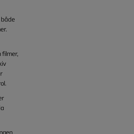
, både
er.
filmer,
kiv
ar
ol.
er
da
ingen