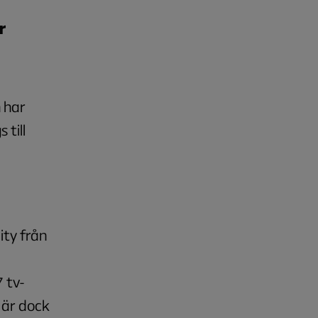
r
 har
 till
ity från
 tv-
 är dock