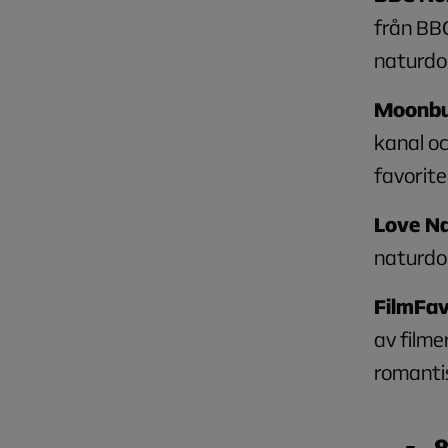
från BBC
naturdo
Moonb
kanal oc
favorit
Love N
naturdo
FilmFav
av filme
romanti