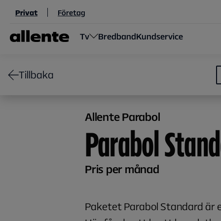
Hoppa till huvudinnehåll
Privat
Företag
Tv
Bredband
Kundservice
Tillbaka
Allente Parabol
Parabol Stand
Pris per månad
Paketet Parabol Standard är en