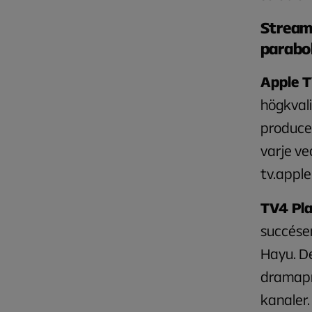
Streami
parabol
Apple 
högkvali
producer
varje ve
tv.apple
TV4 Pla
succéser
Hayu. De
dramapre
kanaler.