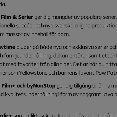
ia.
 Film & Serier
ger dig mängder av populära serier
ionella succéer och nya svenska originalproduktion
 massor av innehåll för barn.
owtime
bjuder på både nya och exklusiva serier och 
h familjeunderhållning, dokumentärer samt ett ar
at med favoriter från alla tider. Det är här du hitt
ier som Yellowstone och barnens favorit Paw Patr
k Film+ och byNonStop
ger dig tillgång till ännu m
 kvalitetsunderhållning i form av noggrant utval
rdic+
samlar likt tv-kanalen den bästa underhålln