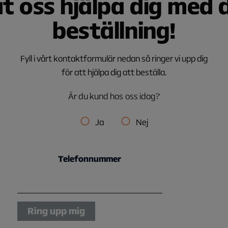
t oss hjälpa dig med 
beställning!
Fyll i vårt kontaktformulär nedan så ringer vi upp dig
för att hjälpa dig att beställa.
Är du kund hos oss idag?
Ja
Nej
Telefonnummer
Ring upp mig