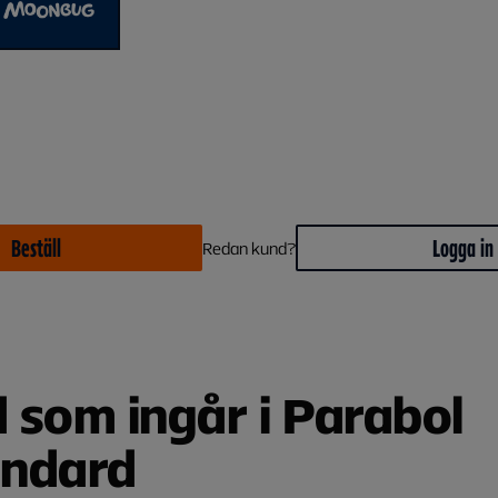
Beställ
Logga in
Redan kund?
 som ingår i Parabol
ndard