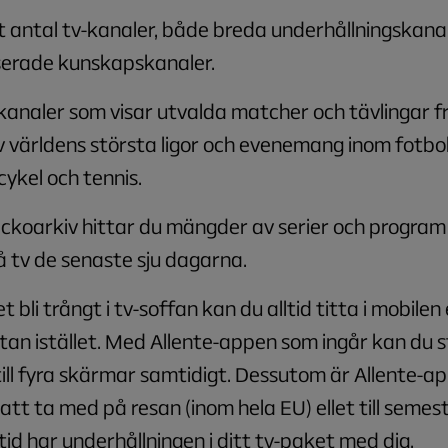
t antal tv-kanaler, både breda underhållningskana
iserade kunskapskanaler.
analer som visar utvalda matcher och tävlingar f
 världens största ligor och evenemang inom fotbol
cykel och tennis.
eckoarkiv hittar du mängder av serier och progra
å tv de senaste sju dagarna.
t bli trångt i tv-soffan kan du alltid titta i mobilen 
tan istället. Med Allente-appen som ingår kan du
ill fyra skärmar samtidigt. Dessutom är Allente-a
att ta med på resan (inom hela EU) ellet till seme
ltid har underhållningen i ditt tv-paket med dig.