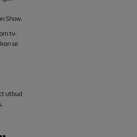
on Show.
om tv-
 kan se
ett utbud
,