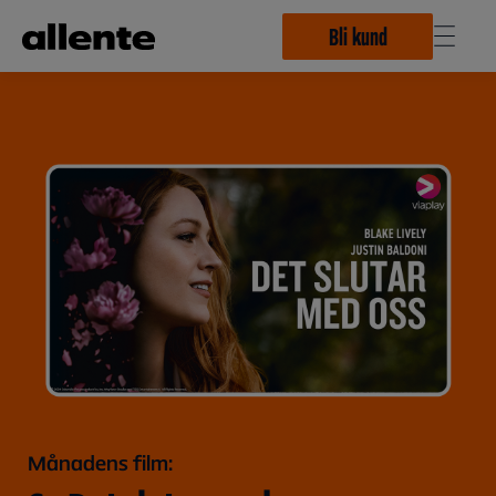
Hoppa till huvudinnehåll
Bli kund
Månadens film: