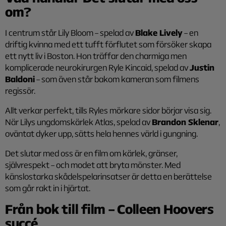
om?
I centrum står Lily Bloom – spelad av
Blake Lively
– en
driftig kvinna med ett tufft förflutet som försöker skapa
ett nytt liv i Boston. Hon träffar den charmiga men
komplicerade neurokirurgen Ryle Kincaid, spelad av
Justin
Baldoni
– som även står bakom kameran som filmens
regissör.
Allt verkar perfekt, tills Ryles mörkare sidor börjar visa sig.
När Lilys ungdomskärlek Atlas, spelad av
Brandon Sklenar
,
oväntat dyker upp, sätts hela hennes värld i gungning.
Det slutar med oss är en film om kärlek, gränser,
självrespekt – och modet att bryta mönster. Med
känslostarka skådelspelarinsatser är detta en berättelse
som går rakt in i hjärtat.
Från bok till film – Colleen Hoovers
succé