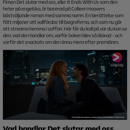
Flmen Det slutar med oss, eller It Ends With Us som den
heter på engelska, är baserad på Colleen Hoovers
bästsäljande roman
med samma namn. En berättelse som
fått miljoner att vallfärdas till biograferna, och som nu går
att streama hemma i soffan. Här får du koll på var du kan se
den, vad den handlar om, varför boken blev så älskad – och
varför det snackats om den ännu mera efter premiären.
Vad handlar Det slutar med oss